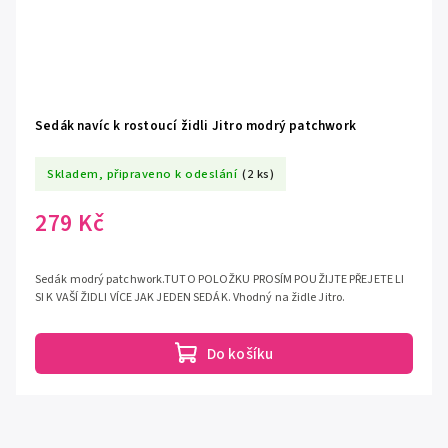
Sedák navíc k rostoucí židli Jitro modrý patchwork
Skladem, připraveno k odeslání
(2 ks)
279 Kč
Sedák modrý patchwork.TUTO POLOŽKU PROSÍM POUŽIJTE PŘEJETE LI
SI K VAŠÍ ŽIDLI VÍCE JAK JEDEN SEDÁK. Vhodný na židle Jitro.
Do košíku