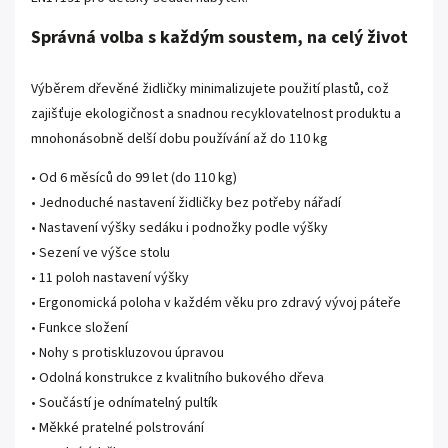
Správná volba s každým soustem, na celý život
Výběrem dřevěné židličky minimalizujete použití plastů, což
zajišťuje ekologičnost a snadnou recyklovatelnost produktu a
mnohonásobně delší dobu používání až do 110 kg
• Od 6 měsíců do 99 let (do 110 kg)
• Jednoduché nastavení židličky bez potřeby nářadí
• Nastavení výšky sedáku i podnožky podle výšky
• Sezení ve výšce stolu
• 11 poloh nastavení výšky
• Ergonomická poloha v každém věku pro zdravý vývoj páteře
• Funkce složení
• Nohy s protiskluzovou úpravou
• Odolná konstrukce z kvalitního bukového dřeva
• Součástí je odnímatelný pultík
• Měkké pratelné polstrování