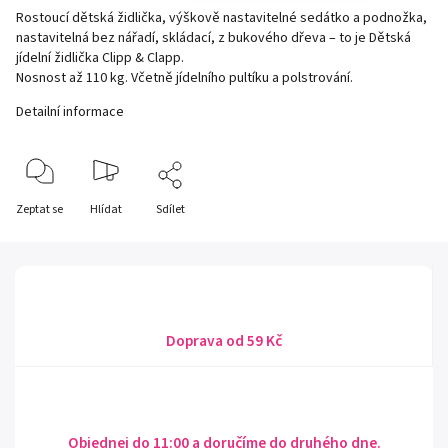
Rostoucí dětská židlička, výškově nastavitelné sedátko a podnožka,
nastavitelná bez nářadí, skládací, z bukového dřeva – to je Dětská
jídelní židlička Clipp & Clapp.
Nosnost až 110 kg. Včetně jídelního pultíku a polstrování.
Detailní informace
Zeptat se
Hlídat
Sdílet
Doprava od 59 Kč
Objednej do 11:00 a doručíme do druhého dne.