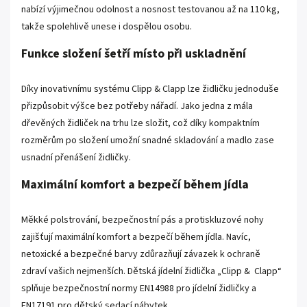
nabízí výjimečnou odolnost a nosnost testovanou až na 110 kg,
takže spolehlivě unese i dospělou osobu.
Funkce složení šetří místo při uskladnění
Díky inovativnímu systému Clipp & Clapp lze židličku jednoduše
přizpůsobit výšce bez potřeby nářadí. Jako jedna z mála
dřevěných židliček na trhu lze složit, což díky kompaktním
rozměrům po složení umožní snadné skladování a madlo zase
usnadní přenášení židličky.
Maximální komfort a bezpečí během jídla
Měkké polstrování, bezpečnostní pás a protiskluzové nohy
zajišťují maximální komfort a bezpečí během jídla. Navíc,
netoxické a bezpečné barvy zdůrazňují závazek k ochraně
zdraví vašich nejmenších. Dětská jídelní židlička „Clipp & Clapp“
splňuje bezpečnostní normy EN14988 pro jídelní židličky a
EN17191 pro dětský sedací nábytek.