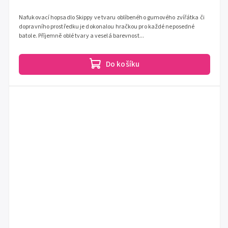
Nafukovací hopsadlo Skippy ve tvaru oblíbeného gumového zvířátka či
dopravního prostředku je dokonalou hračkou pro každé neposedné
batole. Příjemně oblé tvary a veselá barevnost...
Do košíku