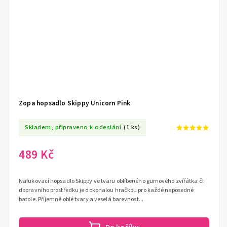
Zopa hopsadlo Skippy Unicorn Pink
Skladem, připraveno k odeslání
(1 ks)
489 Kč
Nafukovací hopsadlo Skippy ve tvaru oblíbeného gumového zvířátka či
dopravního prostředku je dokonalou hračkou pro každé neposedné
batole. Příjemně oblé tvary a veselá barevnost...