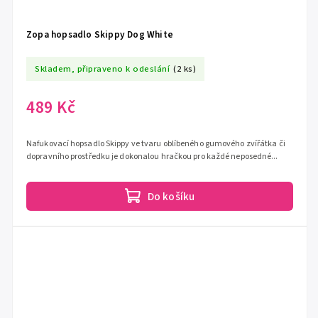
Zopa hopsadlo Skippy Dog White
Skladem, připraveno k odeslání
(2 ks)
489 Kč
Nafukovací hopsadlo Skippy ve tvaru oblíbeného gumového zvířátka či
dopravního prostředku je dokonalou hračkou pro každé neposedné...
Do košíku