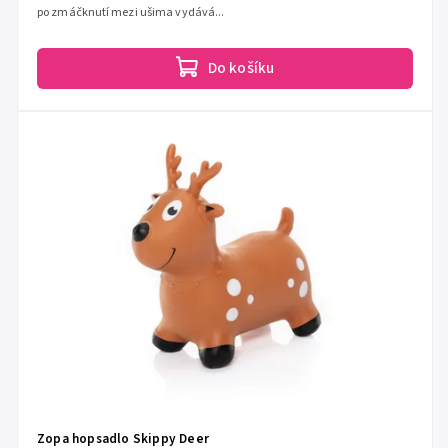
po zmáčknutí mezi ušima vydává...
Do košíku
Zopa hopsadlo Skippy Deer