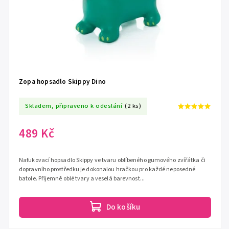
Zopa hopsadlo Skippy Dino
Skladem, připraveno k odeslání
(2 ks)
489 Kč
Nafukovací hopsadlo Skippy ve tvaru oblíbeného gumového zvířátka či
dopravního prostředku je dokonalou hračkou pro každé neposedné
batole. Příjemně oblé tvary a veselá barevnost...
Do košíku