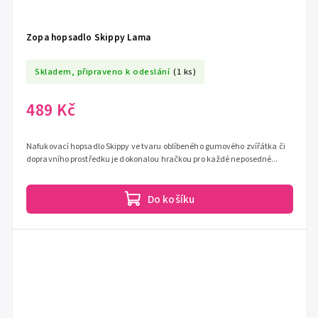
Zopa hopsadlo Skippy Lama
Skladem, připraveno k odeslání
(1 ks)
489 Kč
Nafukovací hopsadlo Skippy ve tvaru oblíbeného gumového zvířátka či
dopravního prostředku je dokonalou hračkou pro každé neposedné...
Do košíku