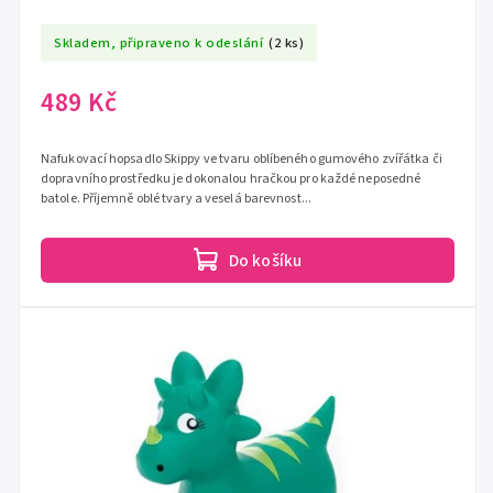
Skladem, připraveno k odeslání
(2 ks)
489 Kč
Nafukovací hopsadlo Skippy ve tvaru oblíbeného gumového zvířátka či
dopravního prostředku je dokonalou hračkou pro každé neposedné
batole. Příjemně oblé tvary a veselá barevnost...
Do košíku