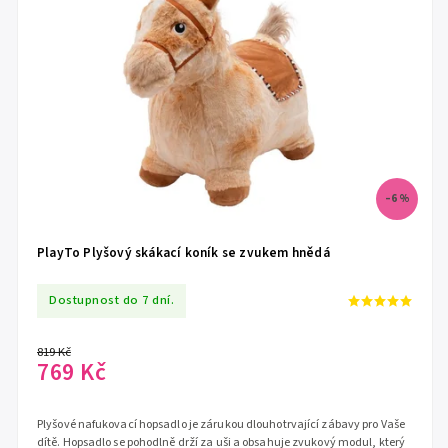
–6 %
PlayTo Plyšový skákací koník se zvukem hnědá
Dostupnost do 7 dní.
819 Kč
769 Kč
Plyšové nafukovací hopsadlo je zárukou dlouhotrvající zábavy pro Vaše
dítě. Hopsadlo se pohodlně drží za uši a obsahuje zvukový modul, který