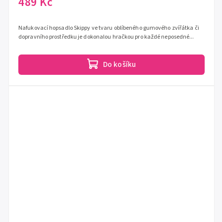
489 Kč
Nafukovací hopsadlo Skippy ve tvaru oblíbeného gumového zvířátka či
dopravního prostředku je dokonalou hračkou pro každé neposedné...
Do košíku