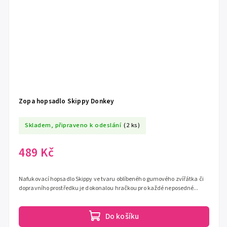
Zopa hopsadlo Skippy Donkey
Skladem, připraveno k odeslání
(2 ks)
489 Kč
Nafukovací hopsadlo Skippy ve tvaru oblíbeného gumového zvířátka či
dopravního prostředku je dokonalou hračkou pro každé neposedné...
Do košíku