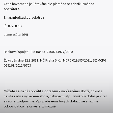
Cena hovorného je účtována dle platného sazebníku Vašeho
operátora.
Email:info@zidleprodeti.cz
IČ: 87708787
Jsme plátci DPH
Bankovní spojení Fio Banka 2400244927/2010
ŽL vydán dne 22.3.2011, MČ Praha 6, č.j. MCP6 029185/2011, SZ MCP6
029163/2011/9763
Můžete se na nás obrátit s dotazem k nabízenému zboží, pokud si
nevíte rady s výběrene zboží, nákupem, atp. Jakýkoliv dotaz je vítán
a rádi jej zodpovíme. V případě e-mailových dotazů se snažíme
odpovídat co nejdříve je to možné.