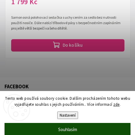
1 799 Kč
Samonosná polohovací sedačka s uchycením za sedlo bez nutnosti
použití nosiče. Dále nabízí tříbodové pásy s bezpečnostním zapínáním
pro ještě větší bezpečí vašeho dítětě.
Do košíku
FACEBOOK
Tento web používá soubory cookie. Dalším procházením tohoto webu
vyjadřujete souhlas s jejich používáním.. Více informací
zde
.
Nastavení
Souhlasím