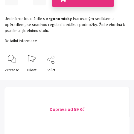
Jediná rostoucí židle s
ergonomicky
tvarovaným sedákem a
opěradlem, se snadnou regulací sedáku i podnožky. Židle vhodná k
psacímu i jídelnímu stolu.
Detailní informace
Zeptat se
Hlídat
Sdílet
Doprava od 59 Kč