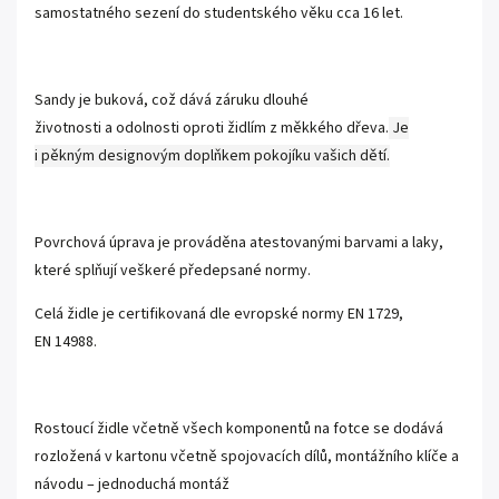
samostatného sezení do studentského věku cca 16 let.
Sandy je buková, což dává záruku dlouhé
životnosti a odolnosti oproti židlím z měkkého dřeva.
Je
i pěkným designovým doplňkem pokojíku vašich dětí.
Povrchová úprava je prováděna atestovanými barvami a laky,
které splňují veškeré předepsané normy.
Celá židle je certifikovaná dle evropské normy EN 1729,
EN 14988.
Rostoucí židle včetně všech komponentů na fotce se dodává
rozložená v kartonu včetně spojovacích dílů, montážního klíče a
návodu – jednoduchá montáž