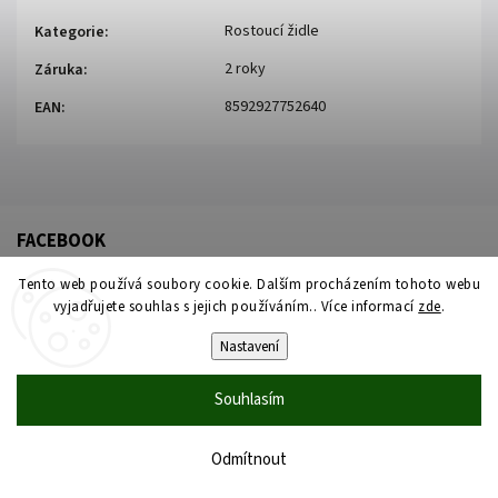
Rostoucí židle
Kategorie
:
2 roky
Záruka
:
8592927752640
EAN
:
FACEBOOK
Tento web používá soubory cookie. Dalším procházením tohoto webu
vyjadřujete souhlas s jejich používáním.. Více informací
zde
.
Nastavení
Souhlasím
Copyright 2026
Židleproděti
. Všechna práva vyhrazena.
Upravit nastavení cookies
Odmítnout
Vytvořil
Shoptet
| Design
Shoptak.cz