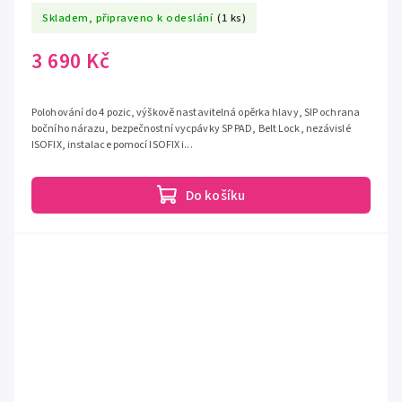
Skladem, připraveno k odeslání
(1 ks)
3 690 Kč
Polohování do 4 pozic, výškově nastavitelná opěrka hlavy, SIP ochrana
bočního nárazu, bezpečnostní vycpávky SP PAD, Belt Lock, nezávislé
ISOFIX, instalace pomocí ISOFIX i...
Do košíku