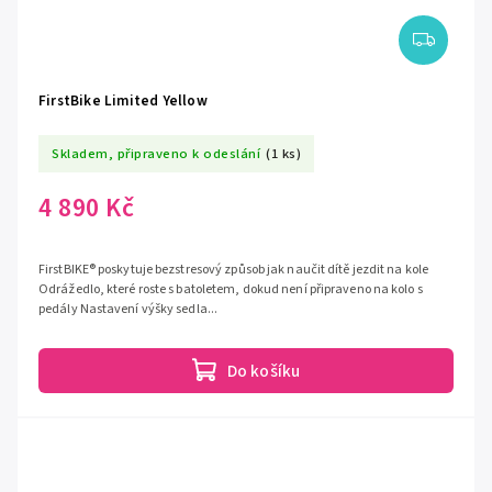
FirstBike Limited Yellow
Skladem, připraveno k odeslání
(1 ks)
4 890 Kč
FirstBIKE® poskytuje bezstresový způsob jak naučit dítě jezdit na kole
Odrážedlo, které roste s batoletem, dokud není připraveno na kolo s
pedály Nastavení výšky sedla...
Do košíku