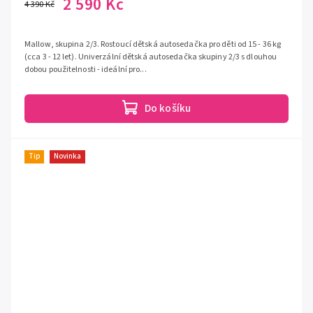
2 590 Kč
4 390 Kč
Mallow, skupina 2/3. Rostoucí dětská autosedačka pro děti od 15 - 36 kg
(cca 3 - 12 let). Univerzální dětská autosedačka skupiny 2/3 s dlouhou
dobou použitelnosti - ideální pro...
Do košíku
Tip
Novinka