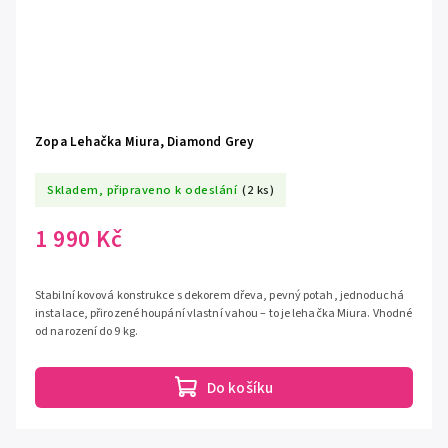
Zopa Lehačka Miura, Diamond Grey
Skladem, připraveno k odeslání
(2 ks)
1 990 Kč
Stabilní kovová konstrukce s dekorem dřeva, pevný potah, jednoduchá
instalace, přirozené houpání vlastní vahou – to je lehačka Miura. Vhodné
od narození do 9 kg.
Do košíku