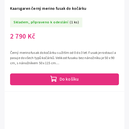
Kaarsgaren černý merino fusak do kočárku
Skladem, připraveno k odeslání
(1 ks)
2 790 Kč
Černý merino fusak do kočárku s užitím od 0 do 3 let. Fusak je rostoucí a
pasuje do všech typů kočárků. Velikost fusaku bez nánožníku je 50 x 90
cm, s nánožníkem 50 x 115 cm....
Do košíku