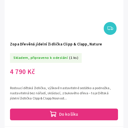
Zopa Dřevěná jídelní židlička Clipp & Clapp, Nature
Skladem, připraveno k odeslání
(1 ks)
4 790 Kč
Rostoucí dětská židlička, výškově nastavitelné sedátko a podnožka,
nastavitelná bez nářadí, skládací, z bukového dřeva – to je Dětská
jídelní židlička Clipp & Clapp.Nosnost...
Do košíku