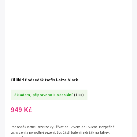
Fillikid Podsedák Isofix i-size black
Skladem, připraveno k odeslání
(1 ks)
949 Kč
Podsedák Isofix i-size lze využívat od 125 cm do 150 cm. Bezpečné
uchycení a pohodlné sezení. Součástí balení je držák na láhev.