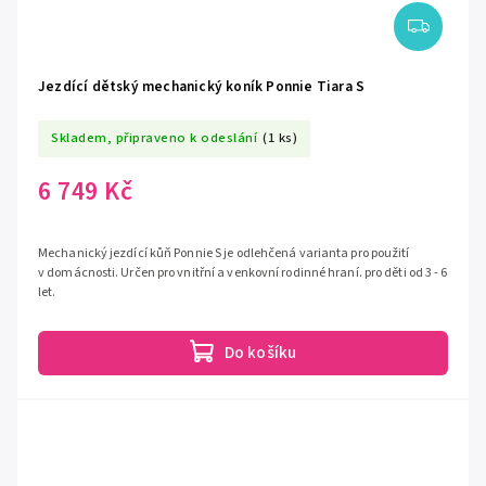
Jezdící dětský mechanický koník Ponnie Tiara S
Skladem, připraveno k odeslání
(1 ks)
6 749 Kč
Mechanický jezdící kůň Ponnie S je odlehčená varianta pro použití
v domácnosti. Určen pro vnitřní a venkovní rodinné hraní. pro děti od 3 - 6
let.
Do košíku