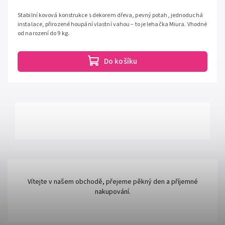
Stabilní kovová konstrukce s dekorem dřeva, pevný potah, jednoduchá
instalace, přirozené houpání vlastní vahou – to je lehačka Miura. Vhodné
od narození do 9 kg.
Do košíku
Vítejte v našem obchodě, přejeme pěkný den a příjemné
nakupování.