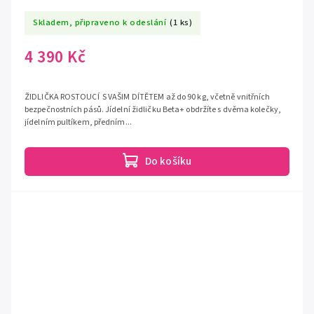
Skladem, připraveno k odeslání
(1 ks)
4 390 Kč
ŽIDLIČKA ROSTOUCÍ S VAŠIM DÍTĚTEM až do 90 kg, včetně vnitřních
bezpečnostních pásů. Jídelní židličku Beta+ obdržíte s dvěma kolečky,
jídelním pultíkem, předním...
Do košíku