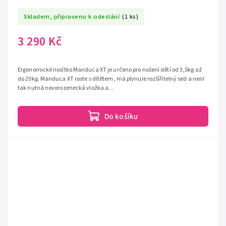
Skladem, připraveno k odeslání
(1 ks)
3 290 Kč
Ergonomické nosítko Manduca XT je určeno pro nošení dětí od 3,5kg až
do 20kg. Manduca XT roste s dítětem, má plynule rozšířitelný sed a není
tak nutná novorozenecká vložka a...
Do košíku