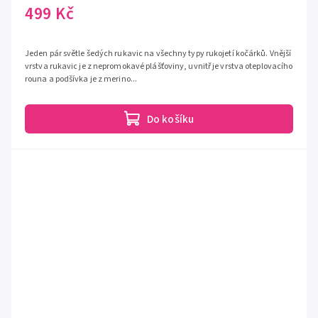
499 Kč
Jeden pár světle šedých rukavic na všechny typy rukojetí kočárků. Vnější
vrstva rukavic je z nepromokavé plášťoviny, uvnitř je vrstva oteplovacího
rouna a podšívka je z merino...
Do košíku