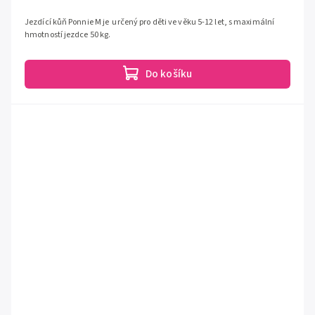
Jezdící kůň Ponnie M je určený pro děti ve věku 5-12 let, s maximální
hmotností jezdce 50 kg.
Do košíku