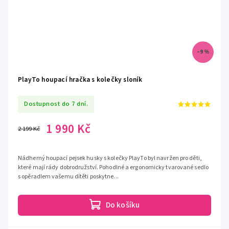
–9 %
PlayTo houpací hračka s kolečky sloník
Dostupnost do 7 dní.
1 990 Kč
2 199 Kč
Nádherný houpací pejsek husky s kolečky PlayTo byl navržen pro děti,
které mají rády dobrodružství. Pohodlné a ergonomicky tvarované sedlo
s opěradlem vašemu dítěti poskytne...
Do košíku