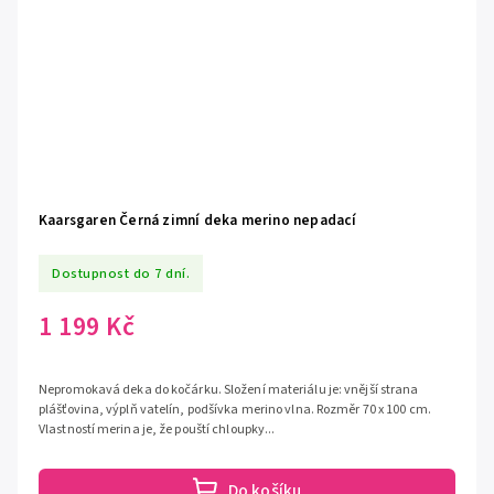
Kaarsgaren Černá zimní deka merino nepadací
Dostupnost do 7 dní.
1 199 Kč
Nepromokavá deka do kočárku. Složení materiálu je: vnější strana
plášťovina, výplň vatelín, podšívka merino vlna. Rozměr 70 x 100 cm.
Vlastností merina je, že pouští chloupky...
Do košíku