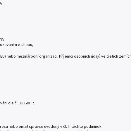
že.
vy,
ovozováním e-shopu,
U) nebo mezinárodní organizaci. Příjemci osobních údajů ve třetích zemích
ání dle čl. 18 GDPR.
esu nebo email správce uvedený v čl. III těchto podmínek.