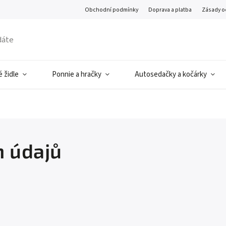
Obchodní podmínky
Doprava a platba
Zásady o
 židle
Ponnie a hračky
Autosedačky a kočárky
 údajů