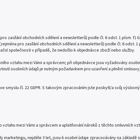
 zasílání obchodních sdělení a newsletterů) podle čl. 6 odst. 1 písm. f) 
ejména pro zasílání obchodních sdělení a newsletterů) podle čl. 6 odst. 1 
rmační společnosti v případě, že nedošlo k objednávce zboží nebo služby.
luvního vztahu mezi Vámi a správcem; při objednávce jsou vyžadovány osobní
ytnutí osobních údajů je nutným požadavkem pro uzavření a plnění smlouvy
e smyslu čl. 22 GDPR. S takovým zpracováním jste poskytl/a svůj výslovný
o vztahu mezi Vámi a správcem a uplatňování nároků z těchto smluvních vzt
 marketingu, nejdéle 3 let, jsou-li osobní údaje zpracovávány na základě 