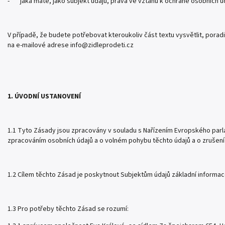
- jaká máte, jako subjekt údajů, práva ve vztahu k ochraně osobních ú
V případě, že budete potřebovat kteroukoliv část textu vysvětlit, porad
na e-mailové adrese info@zidleprodeti.cz
1. ÚVODNÍ USTANOVENÍ
1.1 Tyto Zásady jsou zpracovány v souladu s Nařízením Evropského parla
zpracováním osobních údajů a o volném pohybu těchto údajů a o zrušení
1.2 Cílem těchto Zásad je poskytnout Subjektům údajů základní informa
1.3 Pro potřeby těchto Zásad se rozumí: