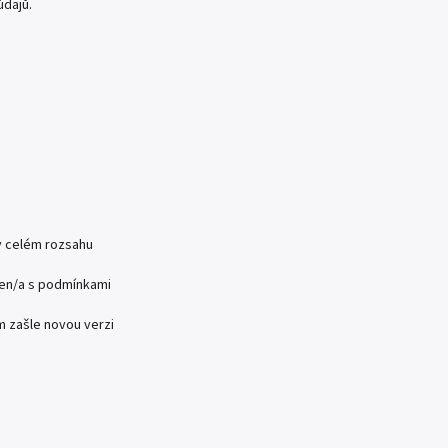
údajů.
v celém rozsahu
men/a s podmínkami
m zašle novou verzi