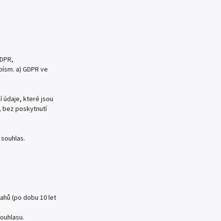
GDPR,
písm. a) GDPR ve
 údaje, které jsou
, bez poskytnutí
 souhlas.
ahů (po dobu 10 let
souhlasu.