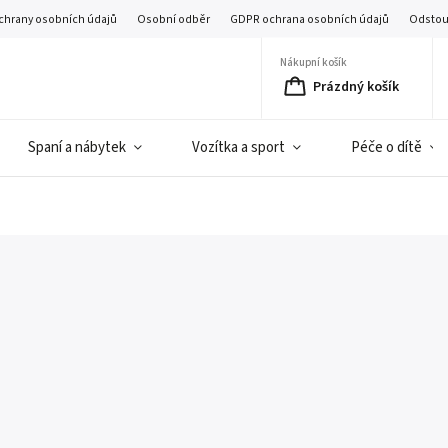
chrany osobních údajů
Osobní odběr
GDPR ochrana osobních údajů
Odstou
Nákupní košík
Prázdný košík
Spaní a nábytek
Vozítka a sport
Péče o dítě