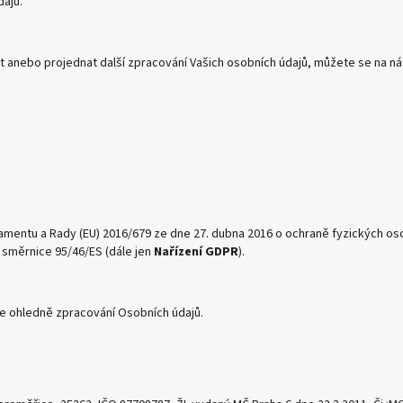
dajů.
it anebo projednat další zpracování Vašich osobních údajů, můžete se na ná
mentu a Rady (EU) 2016/679 ze dne 27. dubna 2016 o ochraně fyzických oso
 směrnice 95/46/ES (dále jen
Nařízení GDPR
).
ce ohledně zpracování Osobních údajů.