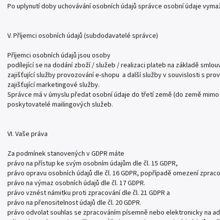
Po uplynutí doby uchovávání osobních údajů správce osobní údaje vyma
V. Příjemci osobních údajů (subdodavatelé správce)
Příjemci osobních údajů jsou osoby
podílející se na dodání zboží / služeb / realizaci plateb na základě smlou
zajišťující služby provozování e-shopu a další služby v souvislosti s pr
zajišťující marketingové služby.
Správce má v úmyslu předat osobní údaje do třetí země (do země mimo E
poskytovatelé mailingových služeb.
VI. Vaše práva
Za podmínek stanovených v GDPR máte
právo na přístup ke svým osobním údajům dle čl. 15 GDPR,
právo opravu osobních údajů dle čl. 16 GDPR, popřípadě omezení zpracov
právo na výmaz osobních údajů dle čl. 17 GDPR.
právo vznést námitku proti zpracování dle čl. 21 GDPR a
právo na přenositelnost údajů dle čl. 20 GDPR.
právo odvolat souhlas se zpracováním písemně nebo elektronicky na adr