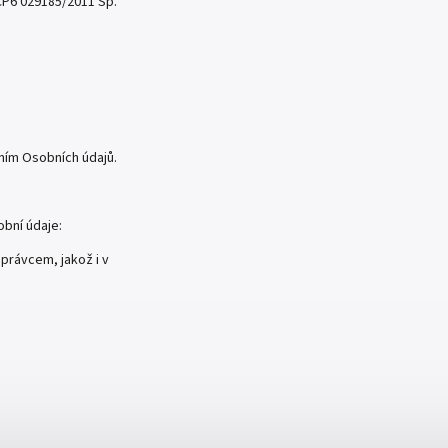
CP6 029185/2011 Sp.
ním Osobních údajů.
bní údaje:
právcem, jakož i v