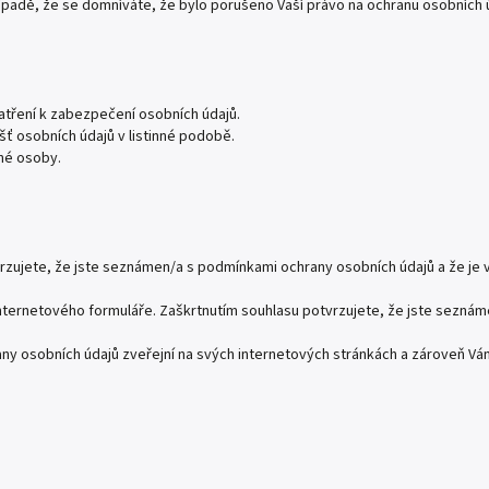
ípadě, že se domníváte, že bylo porušeno Vaší právo na ochranu osobních 
patření k zabezpečení osobních údajů.
šť osobních údajů v listinné podobě.
né osoby.
ujete, že jste seznámen/a s podmínkami ochrany osobních údajů a že je 
internetového formuláře. Zaškrtnutím souhlasu potvrzujete, že jste sezná
y osobních údajů zveřejní na svých internetových stránkách a zároveň Vá