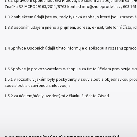
1.3.1 správcem společnost Eva Králová
,
se sídlem Za špejcharem 654, H
Značka SZ MCPO29163/2011/9763 kontakt
info@zidleprodeti.cz
, 608 161
1.3.2 subjektem údajů jste Vy, tedy fyzická osoba, o které jsou zpracov
1.3.3 osobním údajem jméno a příjmení, adresa, e-mail, telefonní číslo, id
1.4 Správce Osobních údajů tímto informuje o způsobu a rozsahu zpraco
1.5 Správce je provozovatelem e-shopu a za tímto účelem provozuje e-s
1.5.1 v rozsahu v jakém byly poskytnuty v souvislosti s objednávkou pro
souvislosti s uzavřenou smlouvou, a
1.5.2 za účelem/účely uvedenými v článku 3 těchto Zásad.