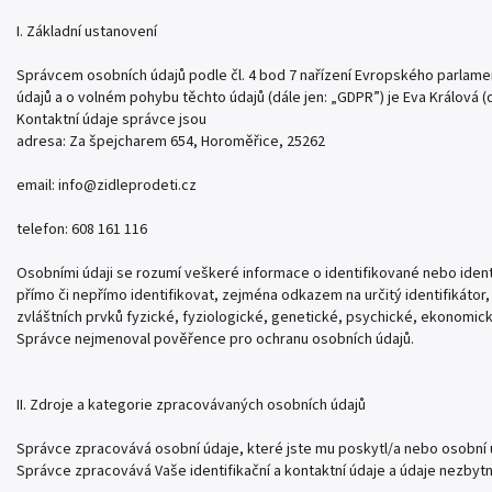
I. Základní ustanovení
Správcem osobních údajů podle čl. 4 bod 7 nařízení Evropského parlame
údajů a o volném pohybu těchto údajů (dále jen: „GDPR”) je Eva Králová (d
Kontaktní údaje správce jsou
adresa: Za špejcharem 654, Horoměřice, 25262
email: info@zidleprodeti.cz
telefon: 608 161 116
Osobními údaji se rozumí veškeré informace o identifikované nebo ident
přímo či nepřímo identifikovat, zejména odkazem na určitý identifikátor, n
zvláštních prvků fyzické, fyziologické, genetické, psychické, ekonomick
Správce nejmenoval pověřence pro ochranu osobních údajů.
II. Zdroje a kategorie zpracovávaných osobních údajů
Správce zpracovává osobní údaje, které jste mu poskytl/a nebo osobní ú
Správce zpracovává Vaše identifikační a kontaktní údaje a údaje nezbytn