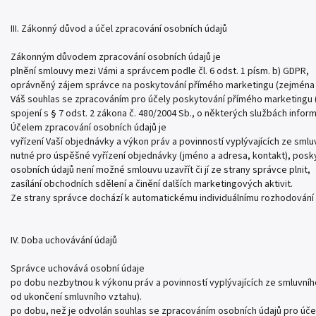
III. Zákonný důvod a účel zpracování osobních údajů
Zákonným důvodem zpracování osobních údajů je
plnění smlouvy mezi Vámi a správcem podle čl. 6 odst. 1 písm. b) GDPR,
oprávněný zájem správce na poskytování přímého marketingu (zejména pro
Váš souhlas se zpracováním pro účely poskytování přímého marketingu (z
spojení s § 7 odst. 2 zákona č. 480/2004 Sb., o některých službách info
Účelem zpracování osobních údajů je
vyřízení Vaší objednávky a výkon práv a povinností vyplývajících ze sm
nutné pro úspěšné vyřízení objednávky (jméno a adresa, kontakt), posk
osobních údajů není možné smlouvu uzavřít či jí ze strany správce plnit,
zasílání obchodních sdělení a činění dalších marketingových aktivit.
Ze strany správce dochází k automatickému individuálnímu rozhodování v
IV. Doba uchovávání údajů
Správce uchovává osobní údaje
po dobu nezbytnou k výkonu práv a povinností vyplývajících ze smluvníh
od ukončení smluvního vztahu).
po dobu, než je odvolán souhlas se zpracováním osobních údajů pro účely