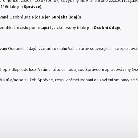
oroměřice, 25262, IČO 87708787, ŽL vydaný MČ Praha 6 dne 22.3.2011, Čj.:M
 116(dále jen
Správce
),
ávané Osobní údaje (dále jen
Subjekt údajů
)
entifikační číslo podnikající fyzické osoby (dále jen
Osobní údaje
).
vání Osobních údajů, včetně rozsahu Vašich práv souvisejících se zpracová
hop zidleprodeti.cz. V rámci této činnosti jsou Správcem zpracovávány Oso
duktů a/nebo služeb Správce, resp. v rámci jednání o uzavření smlouvy se S