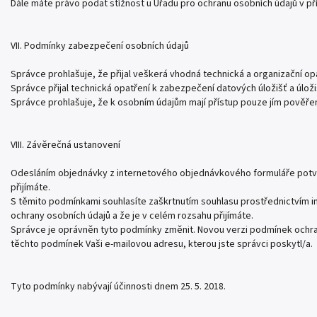
Dále máte právo podat stížnost u Úřadu pro ochranu osobních údajů v př
VII. Podmínky zabezpečení osobních údajů
Správce prohlašuje, že přijal veškerá vhodná technická a organizační o
Správce přijal technická opatření k zabezpečení datových úložišť a úloži
Správce prohlašuje, že k osobním údajům mají přístup pouze jím pověře
VIII. Závěrečná ustanovení
Odesláním objednávky z internetového objednávkového formuláře potvrz
přijímáte.
S těmito podmínkami souhlasíte zaškrtnutím souhlasu prostřednictvím 
ochrany osobních údajů a že je v celém rozsahu přijímáte.
Správce je oprávněn tyto podmínky změnit. Novou verzi podmínek ochran
těchto podmínek Vaši e-mailovou adresu, kterou jste správci poskytl/a.
Tyto podmínky nabývají účinnosti dnem 25. 5. 2018.