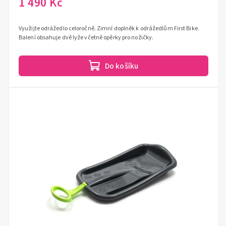
1 490 Kč
Využijte odrážedlo celoročně. Zimní doplněk k odrážedlům First Bike.
Balení obsahuje dvě lyže včetně opěrky pro nožičky.
Do košíku