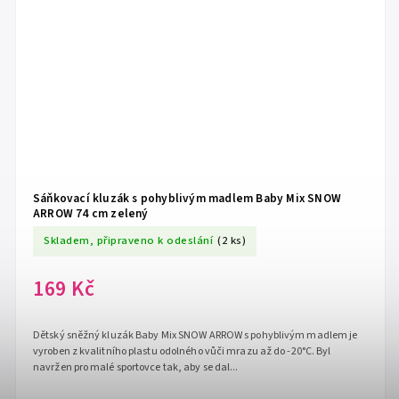
Sáňkovací kluzák s pohyblivým madlem Baby Mix SNOW
ARROW 74 cm zelený
Skladem, připraveno k odeslání
(2 ks)
169 Kč
Dětský sněžný kluzák Baby Mix SNOW ARROW s pohyblivým madlem je
vyroben z kvalitního plastu odolného vůči mrazu až do -20°C. Byl
navržen pro malé sportovce tak, aby se dal...