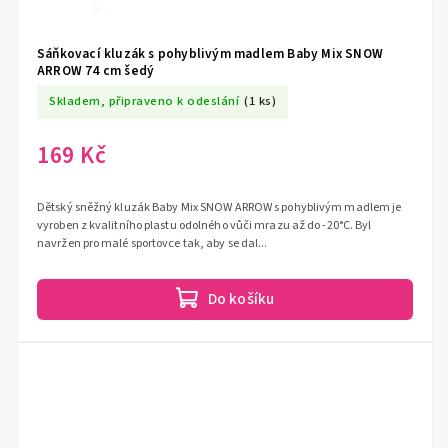
Sáňkovací kluzák s pohyblivým madlem Baby Mix SNOW
ARROW 74 cm šedý
Skladem, připraveno k odeslání
(1 ks)
169 Kč
Dětský sněžný kluzák Baby Mix SNOW ARROW s pohyblivým madlem je
vyroben z kvalitního plastu odolného vůči mrazu až do -20°C. Byl
navržen pro malé sportovce tak, aby se dal...
Do košíku