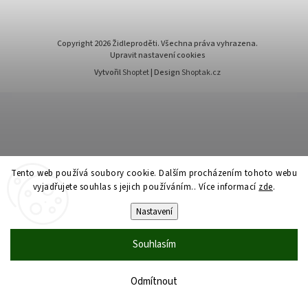
Copyright 2026
Židleproděti
. Všechna práva vyhrazena.
Upravit nastavení cookies
Vytvořil
Shoptet
| Design
Shoptak.cz
Tento web používá soubory cookie. Dalším procházením tohoto webu
vyjadřujete souhlas s jejich používáním.. Více informací
zde
.
Nastavení
Souhlasím
Odmítnout