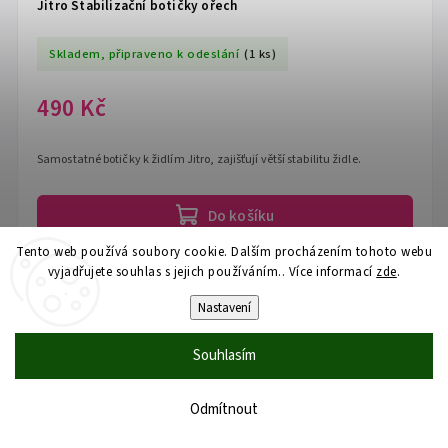
Jitro Stabilizační botičky ořech
Skladem, připraveno k odeslání
(1 ks)
490 Kč
Samostatné botičky k židlím Jitro, zajišťují větší stabilitu židle.
Do košíku
Tento web používá soubory cookie. Dalším procházením tohoto webu
vyjadřujete souhlas s jejich používáním.. Více informací
zde
.
Nastavení
Souhlasím
Odmítnout