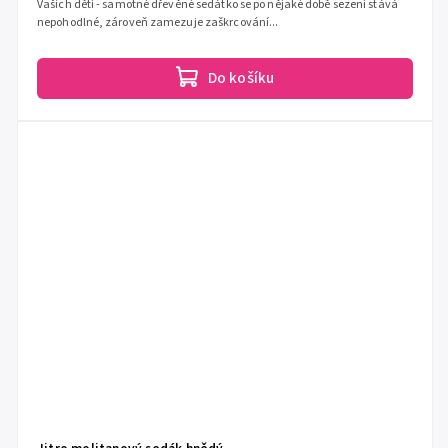
Vašich dětí - samotné dřevěné sedátko se po nějaké době sezení stává
nepohodlné, zároveň zamezuje zaškrcování...
Do košíku