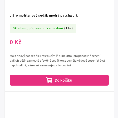
Jitro molitanový sedák modrý patchwork
Skladem, připraveno k odeslání
(1 ks)
0 Kč
Molitanový podsedák k rostoucím židlím Jitro, pro pohodlné sezení
Vašich dětí - samotné dřevěné sedátko se po nějaké době sezení stává
nepohodlné, zároveň zamezuje zaškrcování...
Do košíku