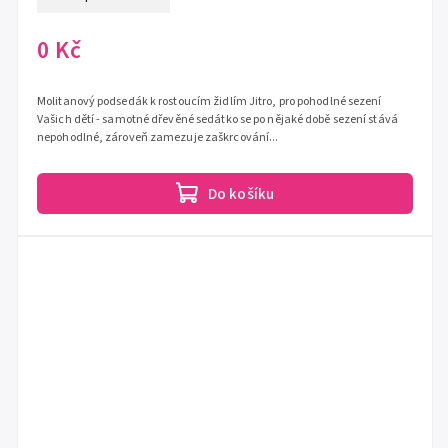
0 Kč
Molitanový podsedák k rostoucím židlím Jitro, pro pohodlné sezení
Vašich dětí - samotné dřevěné sedátko se po nějaké době sezení stává
nepohodlné, zároveň zamezuje zaškrcování...
Do košíku