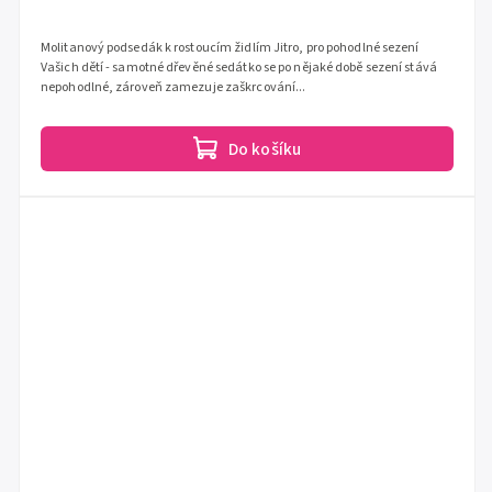
Molitanový podsedák k rostoucím židlím Jitro, pro pohodlné sezení
Vašich dětí - samotné dřevěné sedátko se po nějaké době sezení stává
nepohodlné, zároveň zamezuje zaškrcování...
Do košíku