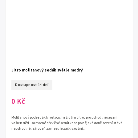
Jitro molitanový sedák světle modrý
Dostupnost 14 dní
0 Kč
Molitanový podsedák k rostoucím židlím Jitro, pro pohodlné sezení
Vašich dětí - samotné dřevěné sedátko se po nějaké době sezení stává
nepohodlné, zároveň zamezuje zaškrcování...