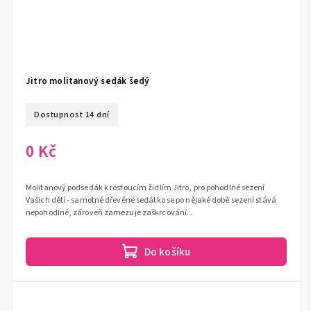
Jitro molitanový sedák šedý
Dostupnost 14 dní
0 Kč
Molitanový podsedák k rostoucím židlím Jitro, pro pohodlné sezení
Vašich dětí - samotné dřevěné sedátko se po nějaké době sezení stává
nepohodlné, zároveň zamezuje zaškrcování...
Do košíku