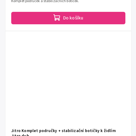
Komplet područek a stabilizačních botiček.
Do košíku
Jitro Komplet područky + stabilizační botičky k židlím
Jitro dub