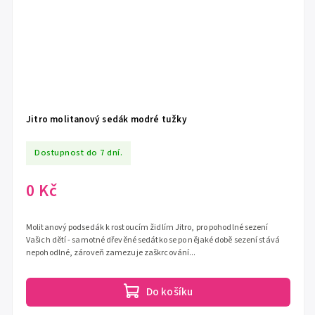
Jitro molitanový sedák modré tužky
Dostupnost do 7 dní.
0 Kč
Molitanový podsedák k rostoucím židlím Jitro, pro pohodlné sezení
Vašich dětí - samotné dřevěné sedátko se po nějaké době sezení stává
nepohodlné, zároveň zamezuje zaškrcování...
Do košíku