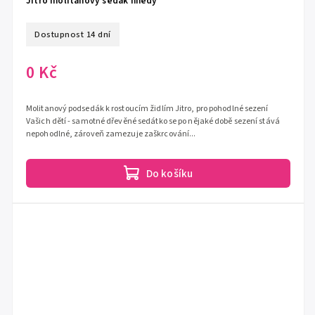
Jitro molitanový sedák hnědý
Dostupnost 14 dní
0 Kč
Molitanový podsedák k rostoucím židlím Jitro, pro pohodlné sezení
Vašich dětí - samotné dřevěné sedátko se po nějaké době sezení stává
nepohodlné, zároveň zamezuje zaškrcování...
Do košíku