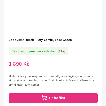
Zopa Zimní fusak Fluffy Combi, Lake Green
Skladem, připraveno k odeslání
(1 ks)
1 890 Kč
Moderní design, odolný proti větru a vodě, extra hřejivý, oboustranný
zip, praktické upevnění, prodloužitelná délka, taška na kočárek– to je
zimní fusak Fluffy Combi.
Do košíku