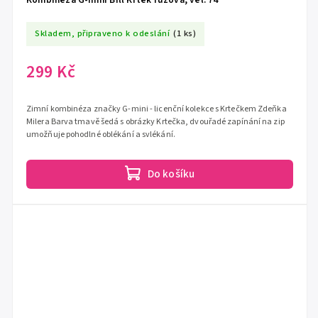
Skladem, připraveno k odeslání
(1 ks)
299 Kč
Zimní kombinéza značky G-mini - licenční kolekce s Krtečkem Zdeňka
Milera Barva tmavě šedá s obrázky Krtečka, dvouřadé zapínání na zip
umožňuje pohodlné oblékání a svlékání.
Do košíku