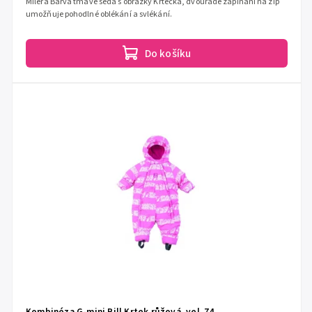
Milera Barva tmavě šedá s obrázky Krtečka, dvouřadé zapínání na zip
umožňuje pohodlné oblékání a svlékání.
Do košíku
Kombinéza G-mini Bill Krtek růžová, vel. 74