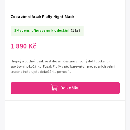
Zopa zimní fusak Fluffy Night Black
Skladem, připraveno k odeslání
(1 ks)
1 890 Kč
Hřejivý a odolný fusak ve stylovém designu vhodný do hlubokého i
sportovního kočárku. Fusak Fluffy v pěti barevných provedeních velmi
snadno instalujete do kočárku pomocí...
Do košíku