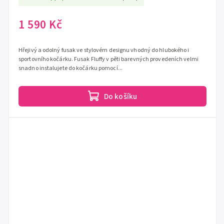
1 590 Kč
Hřejivý a odolný fusak ve stylovém designu vhodný do hlubokého i
sportovního kočárku. Fusak Fluffy v pěti barevných provedeních velmi
snadno instalujete do kočárku pomocí...
Do košíku