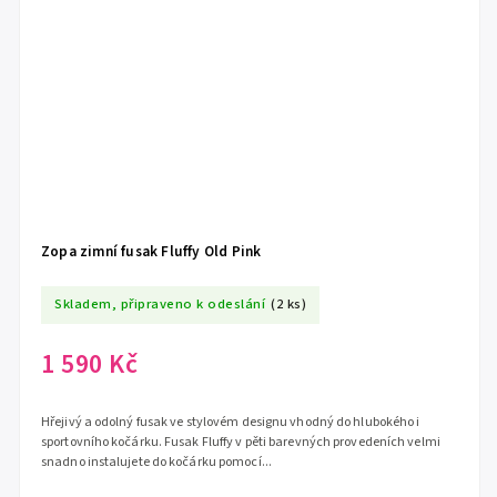
Zopa zimní fusak Fluffy Old Pink
Skladem, připraveno k odeslání
(2 ks)
1 590 Kč
Hřejivý a odolný fusak ve stylovém designu vhodný do hlubokého i
sportovního kočárku. Fusak Fluffy v pěti barevných provedeních velmi
snadno instalujete do kočárku pomocí...