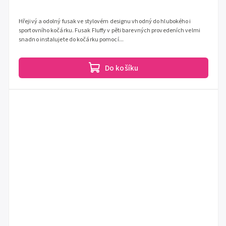
Hřejivý a odolný fusak ve stylovém designu vhodný do hlubokého i
sportovního kočárku. Fusak Fluffy v pěti barevných provedeních velmi
snadno instalujete do kočárku pomocí...
Do košíku