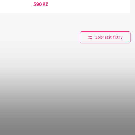
590 Kč
Kód:
CODE-3109