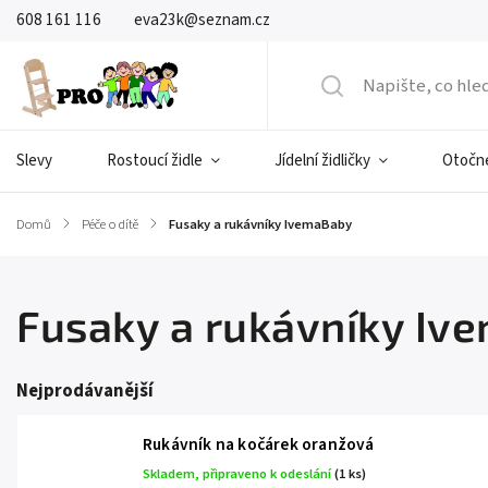
608 161 116
eva23k@seznam.cz
Slevy
Rostoucí židle
Jídelní židličky
Otočné
Domů
/
Péče o dítě
/
Fusaky a rukávníky IvemaBaby
Fusaky a rukávníky Iv
Nejprodávanější
Rukávník na kočárek oranžová
Skladem, připraveno k odeslání
(1 ks)