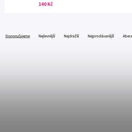
140 Kč
Doporučujeme
Nejlevnější
Nejdražší
Nejprodávanější
Abec
Kód:
CODE-3086