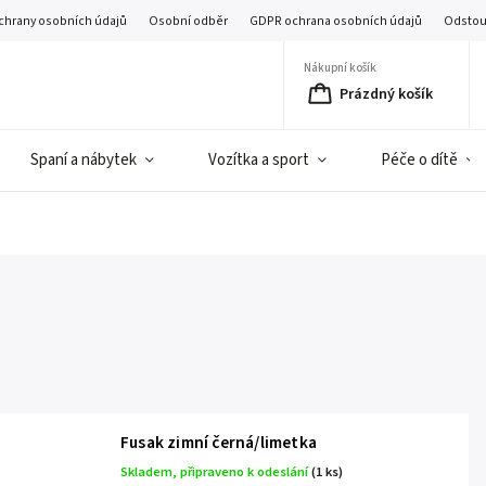
chrany osobních údajů
Osobní odběr
GDPR ochrana osobních údajů
Odstou
Nákupní košík
Prázdný košík
Spaní a nábytek
Vozítka a sport
Péče o dítě
Fusak zimní černá/limetka
Skladem, připraveno k odeslání
(1 ks)