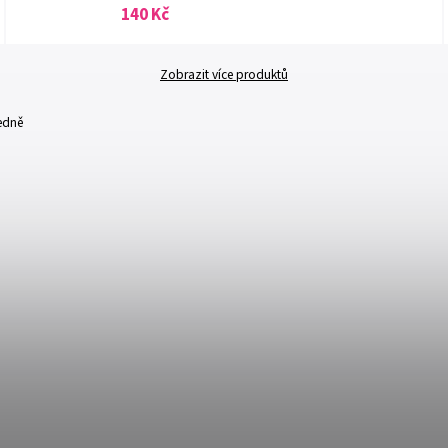
140 Kč
Zobrazit více produktů
edně
Kód:
CODE-3107