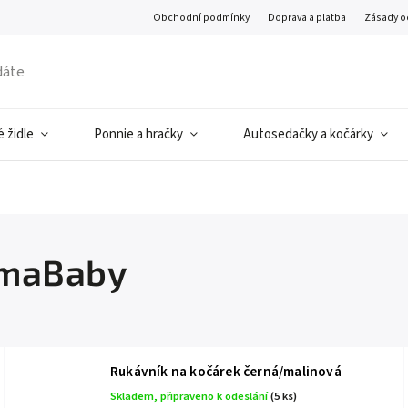
Obchodní podmínky
Doprava a platba
Zásady o
 židle
Ponnie a hračky
Autosedačky a kočárky
emaBaby
Rukávník na kočárek černá/malinová
Skladem, připraveno k odeslání
(5 ks)