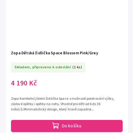
Zopa Dětská židlička Space Blossom Pink/Grey
Skladem, připraveno k odeslání
(1 ks)
4 190 Kč
Zopa Komfortní jídelní židlička Space s možností polohování výšky,
zádové opěrky i opěrky na nohy. Vhodné pro děti od 6 do 36
měsíců.Minimalistický design, který hravě zapadne...
Do košíku