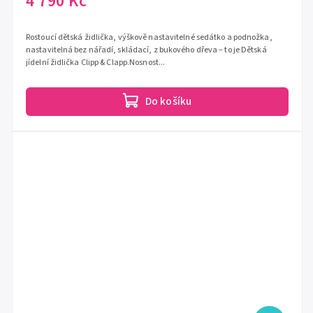
4 790 Kč
Rostoucí dětská židlička, výškově nastavitelné sedátko a podnožka,
nastavitelná bez nářadí, skládací, z bukového dřeva – to je Dětská
jídelní židlička Clipp & Clapp.Nosnost...
Do košíku