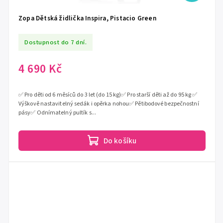
Zopa Dětská židlička Inspira, Pistacio Green
Dostupnost do 7 dní.
4 690 Kč
✅ Pro děti od 6 měsíců do 3 let (do 15 kg)✅ Pro starší děti až do 95 kg ✅
Výškově nastavitelný sedák i opěrka nohou✅ Pětibodové bezpečnostní
pásy✅ Odnímatelný pultík s...
Do košíku