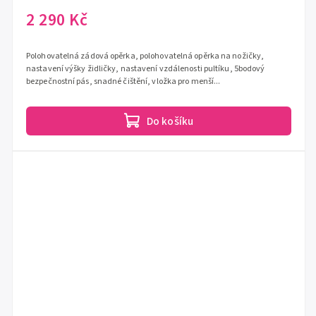
2 290 Kč
Polohovatelná zádová opěrka, polohovatelná opěrka na nožičky,
nastavení výšky židličky, nastavení vzdálenosti pultíku, 5bodový
bezpečnostní pás, snadné čištění, vložka pro menší...
Do košíku