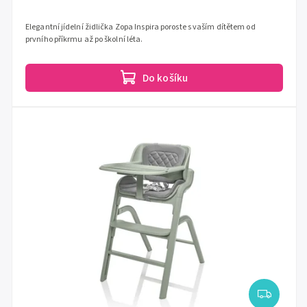
Elegantní jídelní židlička Zopa Inspira poroste s vaším dítětem od
prvního příkrmu až po školní léta.
Do košíku