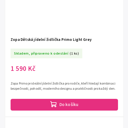
Zopa Dětská jídelní židlička Primo Light Grey
Skladem, připraveno k odeslání
(1 ks)
1 590 Kč
Zopa Primo je ideální jídelní židlička pro rodiče, kteří hledají kombinaci
bezpečnosti, pohodlí, moderního designu a praktičnosti pro každý den.
Do košíku