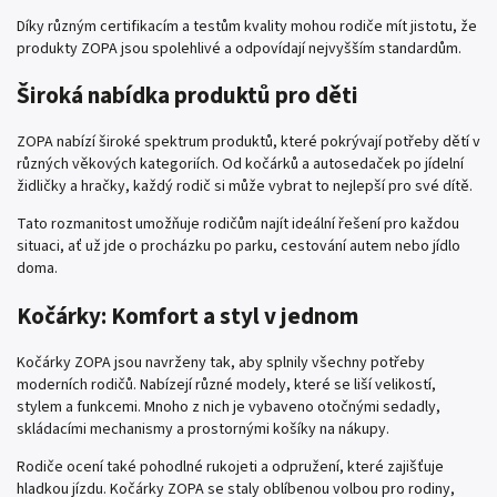
Díky různým certifikacím a testům kvality mohou rodiče mít jistotu, že
produkty ZOPA jsou spolehlivé a odpovídají nejvyšším standardům.
Široká nabídka produktů pro děti
ZOPA nabízí široké spektrum produktů, které pokrývají potřeby dětí v
různých věkových kategoriích. Od kočárků a autosedaček po jídelní
židličky a hračky, každý rodič si může vybrat to nejlepší pro své dítě.
Tato rozmanitost umožňuje rodičům najít ideální řešení pro každou
situaci, ať už jde o procházku po parku, cestování autem nebo jídlo
doma.
Kočárky: Komfort a styl v jednom
Kočárky ZOPA jsou navrženy tak, aby splnily všechny potřeby
moderních rodičů. Nabízejí různé modely, které se liší velikostí,
stylem a funkcemi. Mnoho z nich je vybaveno otočnými sedadly,
skládacími mechanismy a prostornými košíky na nákupy.
Rodiče ocení také pohodlné rukojeti a odpružení, které zajišťuje
hladkou jízdu. Kočárky ZOPA se staly oblíbenou volbou pro rodiny,