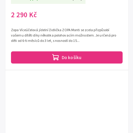
2 290 Kč
Zopa Víceúčelová jídelní židlička ZOPA Monti se zcela přizpůsobí
vašemu dítěti díky několika polohovacím možnostem. Je určená pro
děti od 6-ti měsíců do 3 let, s nosností do 15...
Do košíku