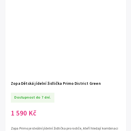
Zopa Dětská jídelní židlička Primo District Green
Dostupnost do 7 dní.
1 590 Kč
Zopa Primo je ideální jídelní židlička pro rodiče, kteří hledají kombinaci