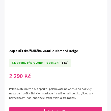
Zopa Dětská židlička Monti 2 Diamond Beige
Skladem, připraveno k odeslání
(1 ks)
2 290 Kč
Polohovatelná zádová opěrka, polohovatelná opěrka na nožičky,
nastavení výšky židličky, nastavení vzdálenosti pultíku, 5bodový
bezpečnostní pás, snadné čištění, vložka pro menší...