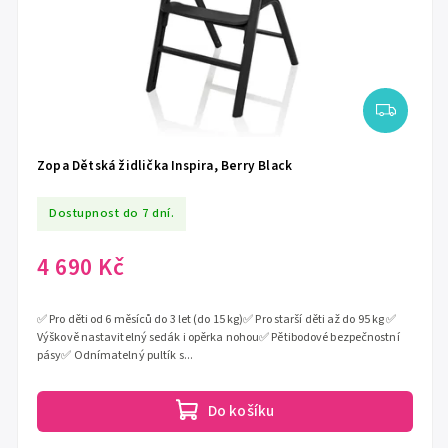
Zopa Dětská židlička Inspira, Berry Black
Dostupnost do 7 dní.
4 690 Kč
✅ Pro děti od 6 měsíců do 3 let (do 15 kg)✅ Pro starší děti až do 95 kg ✅
Výškově nastavitelný sedák i opěrka nohou✅ Pětibodové bezpečnostní
pásy✅ Odnímatelný pultík s...
Do košíku