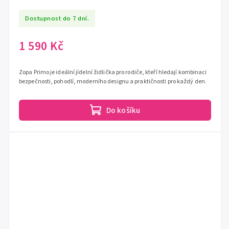
Dostupnost do 7 dní.
1 590 Kč
Zopa Primo je ideální jídelní židlička pro rodiče, kteří hledají kombinaci
bezpečnosti, pohodlí, moderního designu a praktičnosti pro každý den.
Do košíku