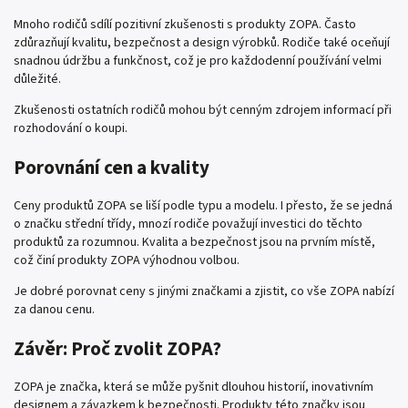
Mnoho rodičů sdílí pozitivní zkušenosti s produkty ZOPA. Často
zdůrazňují kvalitu, bezpečnost a design výrobků. Rodiče také oceňují
snadnou údržbu a funkčnost, což je pro každodenní používání velmi
důležité.
Zkušenosti ostatních rodičů mohou být cenným zdrojem informací při
rozhodování o koupi.
Porovnání cen a kvality
Ceny produktů ZOPA se liší podle typu a modelu. I přesto, že se jedná
o značku střední třídy, mnozí rodiče považují investici do těchto
produktů za rozumnou. Kvalita a bezpečnost jsou na prvním místě,
což činí produkty ZOPA výhodnou volbou.
Je dobré porovnat ceny s jinými značkami a zjistit, co vše ZOPA nabízí
za danou cenu.
Závěr: Proč zvolit ZOPA?
ZOPA je značka, která se může pyšnit dlouhou historií, inovativním
designem a závazkem k bezpečnosti. Produkty této značky jsou