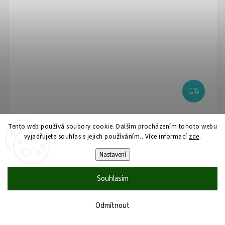
Zopa Dřevěná jídelní židlička Clipp & Clapp, White
Tento web používá soubory cookie. Dalším procházením tohoto webu
vyjadřujete souhlas s jejich používáním.. Více informací
zde
.
Dostupnost do 7 dní.
Nastavení
4 790 Kč
Souhlasím
Rostoucí dětská židlička, výškově nastavitelné sedátko a podnožka,
Odmítnout
nastavitelná bez nářadí, skládací, z bukového dřeva – to je Dětská
jídelní židlička Clipp & Clapp.Nosnost...