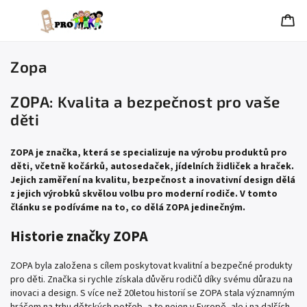
Zopa
ZOPA: Kvalita a bezpečnost pro vaše
děti
ZOPA je značka, která se specializuje na výrobu produktů pro
děti, včetně kočárků, autosedaček, jídelních židliček a hraček.
Jejich zaměření na kvalitu, bezpečnost a inovativní design dělá
z jejich výrobků skvělou volbu pro moderní rodiče. V tomto
článku se podíváme na to, co dělá ZOPA jedinečným.
Historie značky ZOPA
ZOPA byla založena s cílem poskytovat kvalitní a bezpečné produkty
pro děti. Značka si rychle získala důvěru rodičů díky svému důrazu na
inovaci a design. S více než 20letou historií se ZOPA stala významným
hráčem na trhu dětských potřeb, a to nejen v Evropě, ale i na dalších