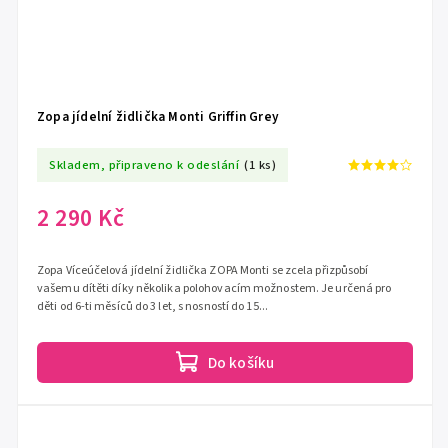
Zopa jídelní židlička Monti Griffin Grey
Skladem, připraveno k odeslání
(1 ks)
2 290 Kč
Zopa Víceúčelová jídelní židlička ZOPA Monti se zcela přizpůsobí
vašemu dítěti díky několika polohovacím možnostem. Je určená pro
děti od 6-ti měsíců do 3 let, s nosností do 15...
Do košíku