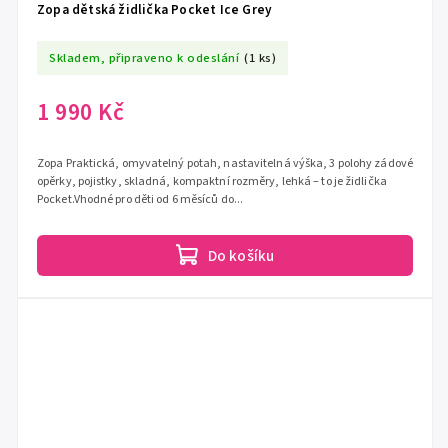
Zopa dětská židlička Pocket Ice Grey
Skladem, připraveno k odeslání
(1 ks)
1 990 Kč
Zopa Praktická, omyvatelný potah, nastavitelná výška, 3 polohy zádové
opěrky, pojistky, skladná, kompaktní rozměry, lehká – to je židlička
Pocket.Vhodné pro děti od 6 měsíců do...
Do košíku