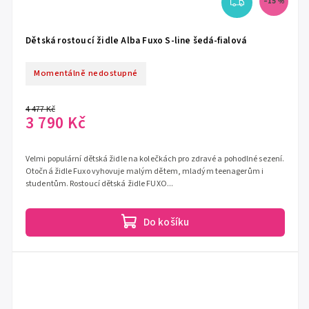
–15 %
Dětská rostoucí židle Alba Fuxo S-line šedá-fialová
Momentálně nedostupné
4 477 Kč
3 790 Kč
Velmi populární dětská židle na kolečkách pro zdravé a pohodlné sezení.
Otočná židle Fuxo vyhovuje malým dětem, mladým teenagerům i
studentům. Rostoucí dětská židle FUXO...
Do košíku