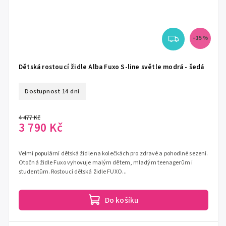
–15 %
Dětská rostoucí židle Alba Fuxo S-line světle modrá - šedá
Dostupnost 14 dní
4 477 Kč
3 790 Kč
Velmi populární dětská židle na kolečkách pro zdravé a pohodlné sezení.
Otočná židle Fuxo vyhovuje malým dětem, mladým teenagerům i
studentům. Rostoucí dětská židle FUXO...
Do košíku