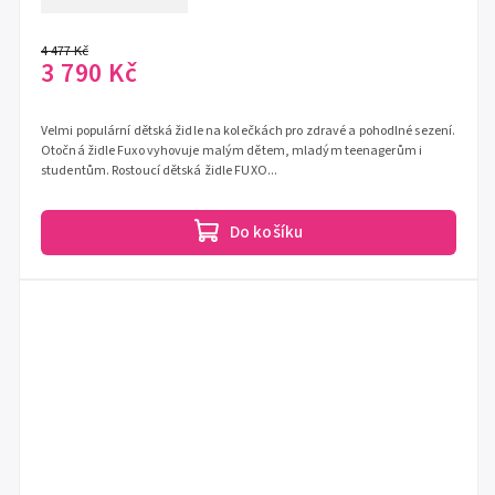
4 477 Kč
3 790 Kč
Velmi populární dětská židle na kolečkách pro zdravé a pohodlné sezení.
Otočná židle Fuxo vyhovuje malým dětem, mladým teenagerům i
studentům. Rostoucí dětská židle FUXO...
Do košíku