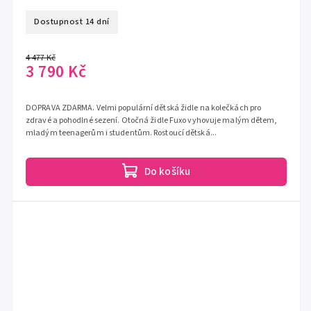
Dostupnost 14 dní
4 477 Kč
3 790 Kč
DOPRAVA ZDARMA. Velmi populární dětská židle na kolečkách pro
zdravé a pohodlné sezení. Otočná židle Fuxo vyhovuje malým dětem,
mladým teenagerům i studentům. Rostoucí dětská...
Do košíku