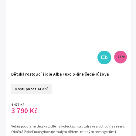
–15 %
Dětská rostoucí židle Alba Fuxo S-line šedá-růžová
Dostupnost 14 dní
4 477 Kč
3 790 Kč
Velmi populární dětská židle na kolečkách pro zdravé a pohodlné sezení.
Otočná židle Fuxo vyhovuje malým dětem, mladým teenagerům i