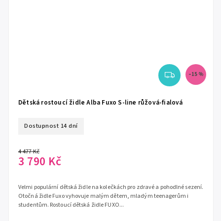
–15 %
Dětská rostoucí židle Alba Fuxo S-line růžová-fialová
Dostupnost 14 dní
4 477 Kč
3 790 Kč
Velmi populární dětská židle na kolečkách pro zdravé a pohodlné sezení.
Otočná židle Fuxo vyhovuje malým dětem, mladým teenagerům i
studentům. Rostoucí dětská židle FUXO...