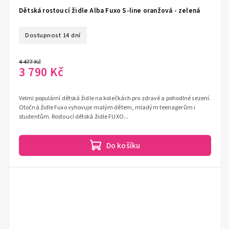
Dětská rostoucí židle Alba Fuxo S-line oranžová - zelená
Dostupnost 14 dní
4 477 Kč
3 790 Kč
Velmi populární dětská židle na kolečkách pro zdravé a pohodlné sezení.
Otočná židle Fuxo vyhovuje malým dětem, mladým teenagerům i
studentům. Rostoucí dětská židle FUXO...
Do košíku