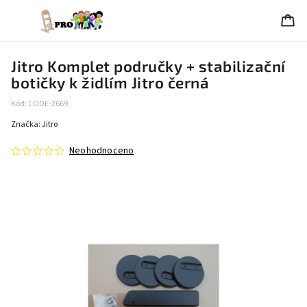
Jitro Komplet područky + stabilizační
botičky k židlím Jitro černá
Kód:
CODE-2669
Značka:
Jitro
Neohodnoceno