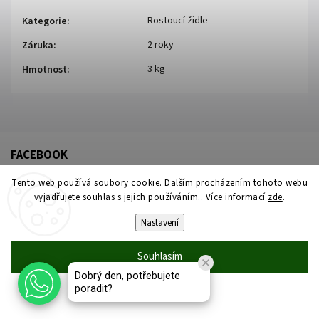
Rostoucí židle
Kategorie
:
2 roky
Záruka
:
3 kg
Hmotnost
:
FACEBOOK
Tento web používá soubory cookie. Dalším procházením tohoto webu
vyjadřujete souhlas s jejich používáním.. Více informací
zde
.
Nastavení
Souhlasím
Copyright 2026
Židleproděti
. Všechna práva vyhrazena.
Dobrý den, potřebujete
Upravit nastavení cookies
poradit?
Odmítnout
Vytvořil
Shoptet
| Design
Shoptak.cz