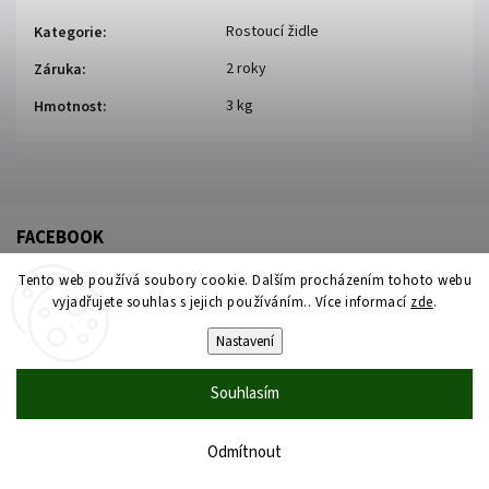
Rostoucí židle
Kategorie
:
2 roky
Záruka
:
3 kg
Hmotnost
:
FACEBOOK
Tento web používá soubory cookie. Dalším procházením tohoto webu
vyjadřujete souhlas s jejich používáním.. Více informací
zde
.
Nastavení
Souhlasím
Copyright 2026
Židleproděti
. Všechna práva vyhrazena.
Upravit nastavení cookies
Odmítnout
Vytvořil
Shoptet
| Design
Shoptak.cz