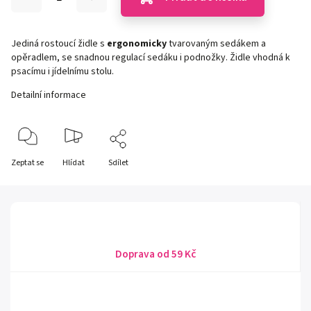
Jediná rostoucí židle s
ergonomicky
tvarovaným sedákem a
opěradlem, se snadnou regulací sedáku i podnožky. Židle vhodná k
psacímu i jídelnímu stolu.
Detailní informace
Zeptat se
Hlídat
Sdílet
Doprava od 59 Kč