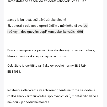
samostatného sezení do studentského věku cca 16 let.
Sandy je buková, což dává záruku dlouhé
životnosti a odolnosti oproti židlím z měkkého dřeva.
Je
i pěkným designovým doplňkem pokojíku vašich dětí.
Povrchová úprava je prováděna atestovanými barvami a laky,
které splňují veškeré předepsané normy.
Celá židle je certifikovaná dle evropské normy EN 1729,
EN 14988.
Rostoucí židle včetně všech komponentů na fotce se dodává
rozložená v kartonu včetně spojovacích dílů, montážního klíče a
návodu – jednoduchá montáž