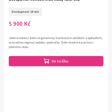
Dostupnost 14 dní
5 900 Kč
Jediná rostoucí židle s ergonomicky tvarovaným sedákem a opěradlem,
se snadnou regulací sedáku i podnožky. Židle vhodná k psacímu i
jídelnímu stolu.
Do košíku