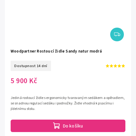
Woodpartner Rostoucí židle Sandy natur modrá
Dostupnost 14 dní
5 900 Kč
Jediná rostoucí židle s ergonomicky tvarovaným sedákem a opěradlem,
se snadnou regulací sedáku i podnožky. Židle vhodná k psacímu i
jídelnímu stolu.
Do košíku