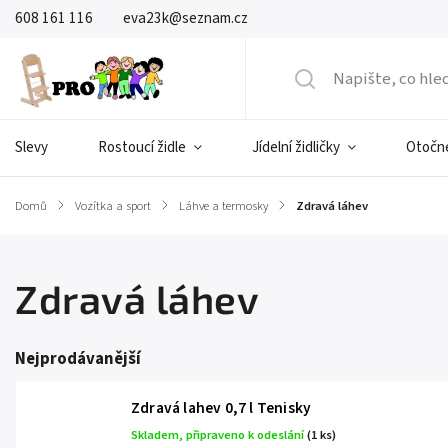
608 161 116
eva23k@seznam.cz
Slevy
Rostoucí židle
Jídelní židličky
Otočné
Domů
/
Vozítka a sport
/
Láhve a termosky
/
Zdravá láhev
Zdravá láhev
Nejprodávanější
Zdravá lahev 0,7 l Tenisky
Skladem, připraveno k odeslání
(1 ks)