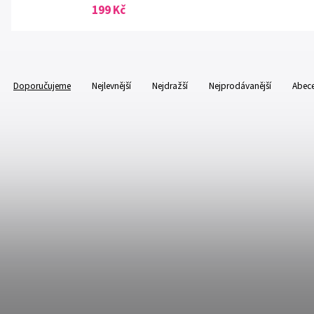
199 Kč
Doporučujeme
Nejlevnější
Nejdražší
Nejprodávanější
Abec
Kód:
CODE-7412