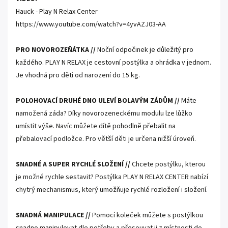
Hauck - Play N Relax Center
https://www.youtube.com/watch?v=4yvAZJ03-AA
PRO NOVOROZEŇÁTKA //
Noční odpočinek je důležitý pro
každého. PLAY N RELAX je cestovní postýlka a ohrádka v jednom.
Je vhodná pro děti od narození do 15 kg.
POLOHOVACÍ DRUHÉ DNO ULEVÍ BOLAVÝM ZÁDŮM //
Máte
namožená záda? Díky novorozeneckému modulu lze lůžko
umístit výše. Navíc můžete dítě pohodlně přebalit na
přebalovací podložce. Pro větší děti je určena nižší úroveň.
SNADNÉ A SUPER RYCHLÉ SLOŽENÍ //
Chcete postýlku, kterou
je možné rychle sestavit? Postýlka PLAY N RELAX CENTER nabízí
chytrý mechanismus, který umožňuje rychlé rozložení i složení.
SNADNÁ MANIPULACE //
Pomocí koleček můžete s postýlkou