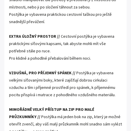
snadno manipulovat dle potřeby a přesouvat ji z místnosti do
místnosti, nebo ji po složení táhnout za sebou.
Postýlka je vybavena praktickou cestovní taškou pro ještě
snadnější převážení.
EXTRA ÚLOŽNÝ PROSTOR //
Cestovní postýlka je vybavena
praktickými síťovými kapsami, tak abyste mohli mít vše
potřebné stále po ruce.
Pro klidné a pohodlné přebalování během noci.
VZDUŠNÁ, PRO PŘÍJEMNÝ SPÁNEK //
Postýlka je vybavena
velkými síťovanými boky, které zajišťují dobrou cirkulaci
vzduchu a tím i příjemné prostředí pro spánek, k příjemnému
pocitu přispívá i matrace z pohodlného vzdušného materiálu.
MIMOŘÁDNĚ VELKÝ PŘÍSTUP NA ZIP PRO MALÉ
PRŮZKUMNÍKY //
Postýlka má jeden bok na zip, který je možné
otevřít zvenčí, aby váš malý průzkumník mohl snadno sám vylézt