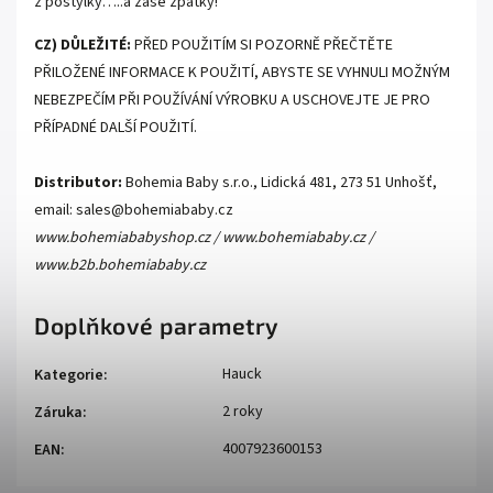
z postýlky…..a zase zpátky!
CZ) DŮLEŽITÉ:
PŘED POUŽITÍM SI POZORNĚ PŘEČTĚTE
PŘILOŽENÉ INFORMACE K POUŽITÍ, ABYSTE SE VYHNULI MOŽNÝM
NEBEZPEČÍM PŘI POUŽÍVÁNÍ VÝROBKU A USCHOVEJTE JE PRO
PŘÍPADNÉ DALŠÍ POUŽITÍ.
Distributor:
Bohemia Baby s.r.o., Lidická 481, 273 51 Unhošť,
email: sales@bohemiababy.cz
www.bohemiababyshop.cz / www.bohemiababy.cz /
www.b2b.bohemiababy.cz
Doplňkové parametry
Hauck
Kategorie
:
2 roky
Záruka
:
4007923600153
EAN
: