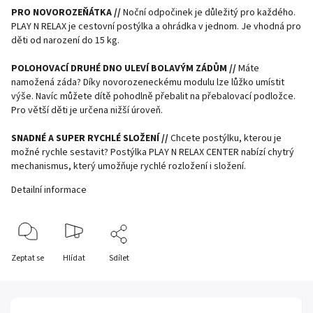
PRO NOVOROZEŇÁTKA //
Noční odpočinek je důležitý pro každého.
PLAY N RELAX je cestovní postýlka a ohrádka v jednom. Je vhodná pro
děti od narození do 15 kg.
POLOHOVACÍ DRUHÉ DNO ULEVÍ BOLAVÝM ZÁDŮM //
Máte
namožená záda? Díky novorozeneckému modulu lze lůžko umístit
výše. Navíc můžete dítě pohodlně přebalit na přebalovací podložce.
Pro větší děti je určena nižší úroveň.
SNADNÉ A SUPER RYCHLÉ SLOŽENÍ //
Chcete postýlku, kterou je
možné rychle sestavit? Postýlka PLAY N RELAX CENTER nabízí chytrý
mechanismus, který umožňuje rychlé rozložení i složení.
Detailní informace
Zeptat se
Hlídat
Sdílet