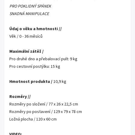
PRO POKLIDNÝ SPÁNEK
SNADNÁ MANIPULACE
Údaj o věku a hmotnosti //
Věk / 0 - 36 měsíců
Maximální zátěž /
Pro druhé dno a přebalovací pult: 9 kg
Pro cestovní postýlku: 15 kg
Hmotnost produktu /
10,9 kg
Rozměry //
Rozměry po složení / 77 x 26 x 22,5 cm
Rozměry po postavení / 129 x 79 x 78 cm
Ložná plocha / 120 x 60 cm
VIDEO: