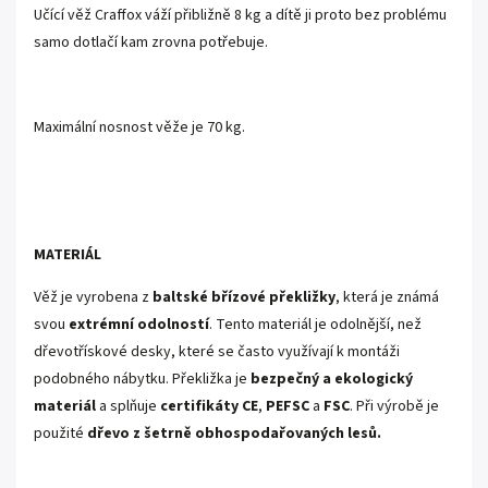
Učící věž Craffox váží přibližně 8 kg a dítě ji proto bez problému
samo dotlačí kam zrovna potřebuje.
Maximální nosnost věže je 70 kg.
MATERIÁL
Věž je vyrobena z
baltské břízové překližky
, která je známá
svou
extrémní odolností
. Tento materiál je odolnější, než
dřevotřískové desky, které se často využívají k montáži
podobného nábytku. Překližka je
bezpečný a ekologický
materiál
a splňuje
certifikáty CE
,
PEFSC
a
FSC
. Při výrobě je
použité
dřevo z šetrně obhospodařovaných lesů.