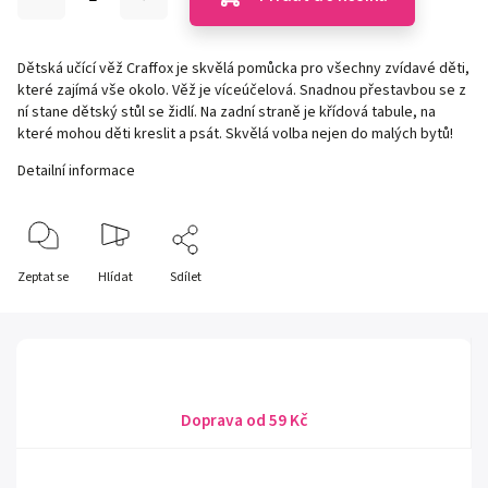
Dětská učící věž Craffox je skvělá pomůcka pro všechny zvídavé děti,
které zajímá vše okolo. Věž je víceúčelová. Snadnou přestavbou se z
ní stane dětský stůl se židlí. Na zadní straně je křídová tabule, na
které mohou děti kreslit a psát. Skvělá volba nejen do malých bytů!
Detailní informace
Zeptat se
Hlídat
Sdílet
Doprava od 59 Kč