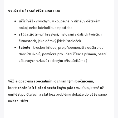
VYUŽITÍ DĚTSKÉ VĚŽE CRAFFOX
učící věž
- v kuchyni, v koupelně, v dílně, v dětském
pokoji nebo kdekoli bude potřeba
stůl a židle
- při kreslení, malování a dalších tvůrčích
činnostech, jako dětský jídelní stoleček
tabule
- kreslení křídou, pro připomenutí a odškrtnutí
denních úkolů, pomůcka pro učení číslic a písmen, psaní
zábavných vzkazů rodinným příslušníkům :-)
Věž je opatřena
speciálními ochrannými bočnicem
i,
které
chrání dítě před nechtěným pádem.
Dítko, které už
umí lézt po čtyřech a stát bez problému dokáže do věže samo
nalézt i slézt.