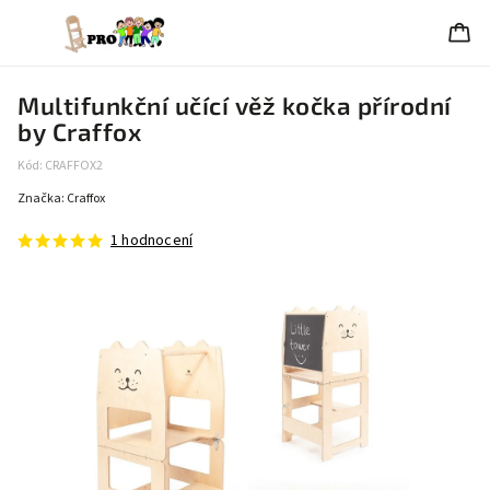
Multifunkční učící věž kočka přírodní
by Craffox
Kód:
CRAFFOX2
Značka:
Craffox
1 hodnocení