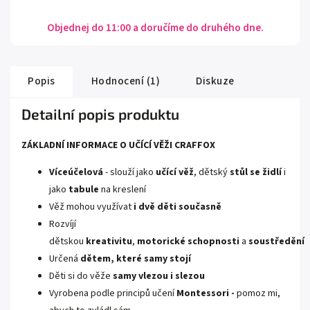
Objednej do 11:00 a doručíme do druhého dne.
Popis
Hodnocení (1)
Diskuze
Detailní popis produktu
ZÁKLADNÍ INFORMACE O UČÍCÍ VĚŽI CRAFFOX
Víceúčelová
- slouží jako
učící věž
, dětský
stůl se židlí
i
jako
tabule
na kreslení
Věž mohou využívat
i dvě děti současně
Rozvíjí
dětskou
kreativitu
,
motorické
schopnosti
a
soustředění
Určená
dětem, které samy stojí
Děti si do věže
samy vlezou i slezou
Vyrobena podle principů učení
Montessori -
pomoz mi,