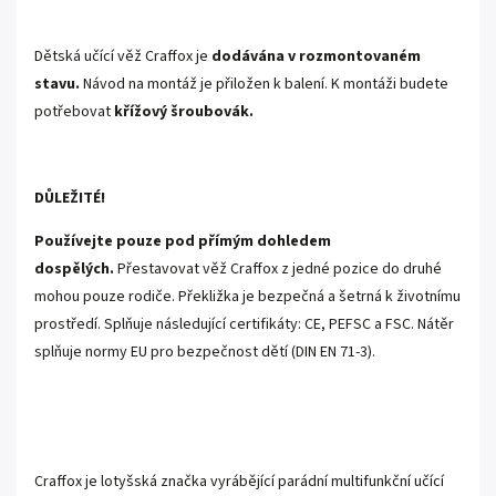
Dětská učící věž Craffox je
dodávána v rozmontovaném
stavu.
Návod na montáž je přiložen k balení. K montáži budete
potřebovat
křížový
šroubovák.
DŮLEŽITÉ!
Používejte pouze pod přímým dohledem
dospělých.
Přestavovat věž Craffox z jedné pozice do druhé
mohou pouze rodiče. Překližka je bezpečná a šetrná k životnímu
prostředí. Splňuje následující certifikáty: CE, PEFSC a FSC. Nátěr
splňuje normy EU pro bezpečnost dětí (DIN EN 71-3).
Craffox je lotyšská značka vyrábějící parádní multifunkční učící