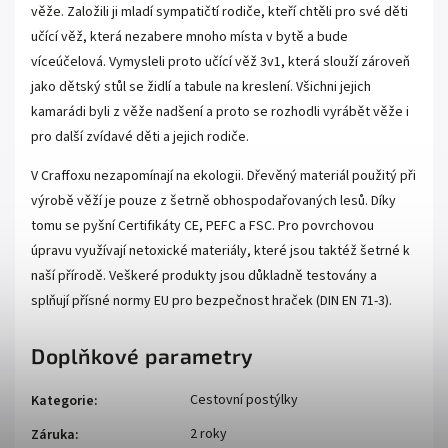
věže. Založili ji mladí sympatičtí rodiče, kteří chtěli pro své děti
učící věž, která nezabere mnoho místa v bytě a bude
víceúčelová. Vymysleli proto učící věž 3v1, která slouží zároveň
jako dětský stůl se židlí a tabule na kreslení. Všichni jejich
kamarádi byli z věže nadšení a proto se rozhodli vyrábět věže i
pro další zvídavé děti a jejich rodiče.
V Craffoxu nezapomínají na ekologii. Dřevěný materiál použitý při
výrobě věží je pouze z šetrně obhospodařovaných lesů. Díky
tomu se pyšní Certifikáty CE, PEFC a FSC. Pro povrchovou
úpravu využívají netoxické materiály, které jsou taktéž šetrné k
naší přírodě. Veškeré produkty jsou důkladně testovány a
splňují přísné normy EU pro bezpečnost hraček (DIN EN 71-3).
Doplňkové parametry
Cestovní postýlky
Kategorie
:
2 roky
Záruka
: