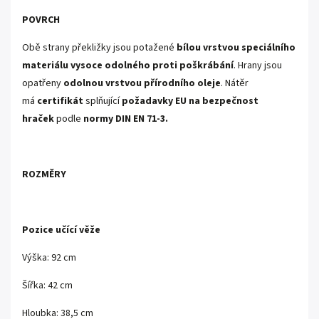
POVRCH
Obě strany překližky jsou potažené
bílou vrstvou speciálního
materiálu vysoce odolného proti poškrábání
. Hrany jsou
opatřeny
odolnou vrstvou přírodního oleje
. Nátěr
má
certifikát
splňující
požadavky EU na bezpečnost
hraček
podle
normy DIN EN 71-3.
ROZMĚRY
Pozice učící věže
Výška: 92 cm
Šířka: 42 cm
Hloubka: 38,5 cm