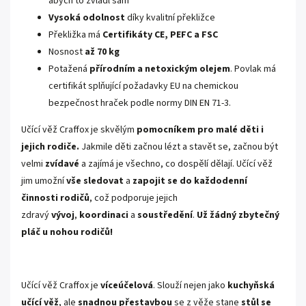
abych to zvládl sám
Vysoká odolnost
díky kvalitní překližce
Překližka má
Certifikáty
CE, PEFC a FSC
Nosnost
až 70 kg
Potažená
přírodním a netoxickým olejem
. Povlak má
certifikát splňující požadavky EU na chemickou
bezpečnost hraček podle normy DIN EN 71-3.
Učící věž Craffox je skvělým
pomocníkem pro malé děti i
jejich rodiče.
Jakmile děti začnou lézt a stavět se, začnou být
velmi
zvídavé
a zajímá je všechno, co dospělí dělají. Učící věž
jim umožní
vše sledovat
a
zapojit se do každodenní
činnosti rodičů
, což podporuje jejich
zdravý
vývoj
,
koordinaci
a
soustředění
.
Už žádný zbytečný
pláč u nohou rodičů!
Učící věž Craffox je
víceúčelová
. Slouží nejen jako
kuchyňská
učící věž
, ale
snadnou
přestavbou
se z věže stane
stůl se