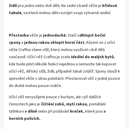
židlí
pro jedno nebo dvě děti. Na zadní straně věže je
křídová
tabule
, na které mohou děti rozvíjet svoje výtvarné umění.
Přestavba
věže je
jednoduchá.
Stačí o
dklopit boční
spony
a
jednou rukou sklopit
horní
část.
Rázem se z učící
věže Craffox stane stůl, který mohou využívat i dvě děti
současně. Učící věž Craffox je zcela
ideální do malých bytů
,
kde bude plnit několik funkcí najednou a nemusíte tak kupovat
učící věž, dětský stůl, židli, případně tabuli zvlášť. Spony slouží k
upevnění věže v obou polohách. Přestavovat věž z jedné pozice
do druhé mohou pouze rodiče.
Učící věž nevyužijete pouze v kuchyni, ale i při dalších
činnostech jako je
čištění
zubů,
mytí
rukou
, pomáhání
tatínkovi
v
dílně
nebo při podávání
hraček,
které jsou
v
horních policích.