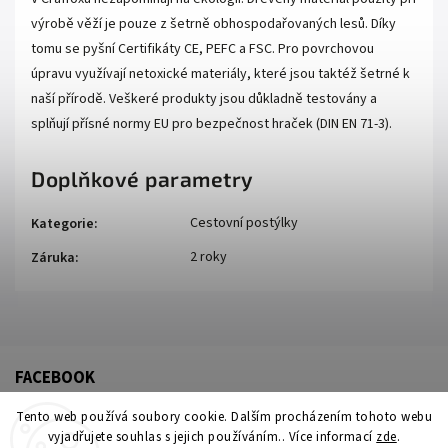
výrobě věží je pouze z šetrně obhospodařovaných lesů. Díky
tomu se pyšní Certifikáty CE, PEFC a FSC. Pro povrchovou
úpravu využívají netoxické materiály, které jsou taktéž šetrné k
naší přírodě. Veškeré produkty jsou důkladně testovány a
splňují přísné normy EU pro bezpečnost hraček (DIN EN 71-3).
Doplňkové parametry
Cestovní postýlky
Kategorie
:
2 roky
Záruka
:
FACEBOOK
Tento web používá soubory cookie. Dalším procházením tohoto webu
vyjadřujete souhlas s jejich používáním.. Více informací
zde
.