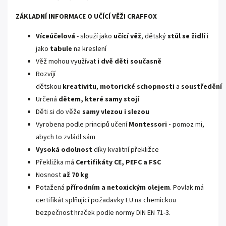
ZÁKLADNÍ INFORMACE O UČÍCÍ VĚŽI CRAFFOX
Víceúčelová
- slouží jako
učící věž
, dětský
stůl se židlí
i
jako
tabule
na kreslení
Věž mohou využívat
i dvě děti současně
Rozvíjí
dětskou
kreativitu
,
motorické
schopnosti
a
soustředění
Určená
dětem, které samy stojí
Děti si do věže
samy vlezou i slezou
Vyrobena podle principů učení
Montessori -
pomoz mi,
abych to zvládl sám
Vysoká odolnost
díky kvalitní překližce
Překližka má
Certifikáty
CE, PEFC a FSC
Nosnost
až 70 kg
Potažená
přírodním a netoxickým olejem
. Povlak má
certifikát splňující požadavky EU na chemickou
bezpečnost hraček podle normy DIN EN 71-3.