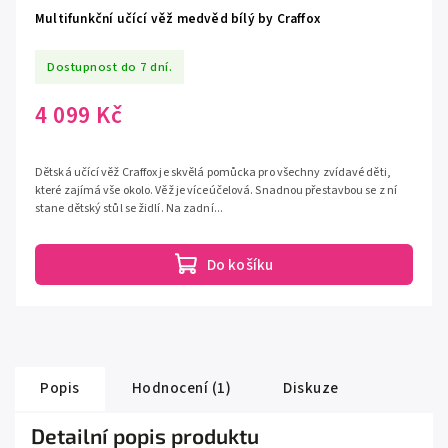
Multifunkční učící věž medvěd bílý by Craffox
Dostupnost do 7 dní.
4 099 Kč
Dětská učící věž Craffox je skvělá pomůcka pro všechny zvídavé děti,
které zajímá vše okolo. Věž je víceúčelová. Snadnou přestavbou se z ní
stane dětský stůl se židlí. Na zadní...
Do košíku
Popis
Hodnocení (1)
Diskuze
Detailní popis produktu