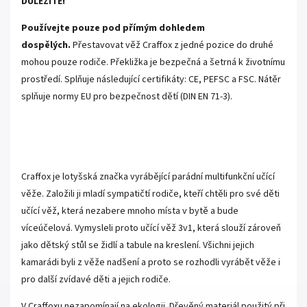
DŮLEŽITÉ!
Používejte pouze pod přímým dohledem
dospělých.
Přestavovat věž Craffox z jedné pozice do druhé
mohou pouze rodiče. Překližka je bezpečná a šetrná k životnímu
prostředí. Splňuje následující certifikáty: CE, PEFSC a FSC. Nátěr
splňuje normy EU pro bezpečnost dětí (DIN EN 71-3).
Craffox je lotyšská značka vyrábějící parádní multifunkční učící
věže. Založili ji mladí sympatičtí rodiče, kteří chtěli pro své děti
učící věž, která nezabere mnoho místa v bytě a bude
víceúčelová. Vymysleli proto učící věž 3v1, která slouží zároveň
jako dětský stůl se židlí a tabule na kreslení. Všichni jejich
kamarádi byli z věže nadšení a proto se rozhodli vyrábět věže i
pro další zvídavé děti a jejich rodiče.
V Craffoxu nezapomínají na ekologii. Dřevěný materiál použitý při