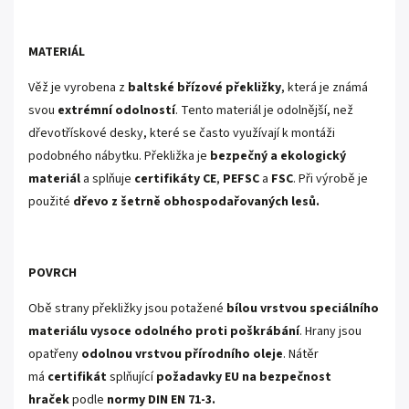
MATERIÁL
Věž je vyrobena z
baltské břízové překližky
, která je známá
svou
extrémní odolností
. Tento materiál je odolnější, než
dřevotřískové desky, které se často využívají k montáži
podobného nábytku. Překližka je
bezpečný a ekologický
materiál
a splňuje
certifikáty CE
,
PEFSC
a
FSC
. Při výrobě je
použité
dřevo z šetrně obhospodařovaných lesů.
POVRCH
Obě strany překližky jsou potažené
bílou vrstvou speciálního
materiálu vysoce odolného proti poškrábání
. Hrany jsou
opatřeny
odolnou vrstvou přírodního oleje
. Nátěr
má
certifikát
splňující
požadavky EU na bezpečnost
hraček
podle
normy DIN EN 71-3.