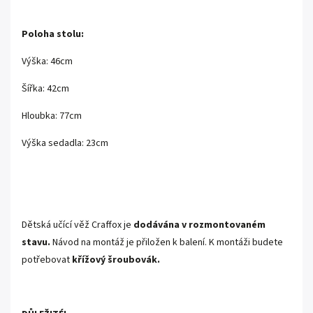
Poloha stolu:
Výška: 46cm
Šířka: 42cm
Hloubka: 77cm
Výška sedadla: 23cm
Dětská učící věž Craffox je
dodávána v rozmontovaném
stavu.
Návod na montáž je přiložen k balení. K montáži budete
potřebovat
křížový
šroubovák.