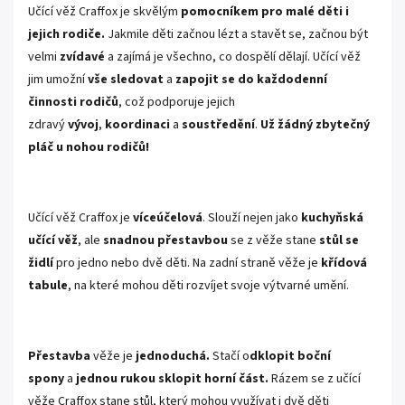
Učící věž Craffox je skvělým
pomocníkem pro malé děti i
jejich rodiče.
Jakmile děti začnou lézt a stavět se, začnou být
velmi
zvídavé
a zajímá je všechno, co dospělí dělají. Učící věž
jim umožní
vše sledovat
a
zapojit se do každodenní
činnosti rodičů
, což podporuje jejich
zdravý
vývoj
,
koordinaci
a
soustředění
.
Už žádný zbytečný
pláč u nohou rodičů!
Učící věž Craffox je
víceúčelová
. Slouží nejen jako
kuchyňská
učící věž
, ale
snadnou
přestavbou
se z věže stane
stůl se
židlí
pro jedno nebo dvě děti. Na zadní straně věže je
křídová
tabule
, na které mohou děti rozvíjet svoje výtvarné umění.
Přestavba
věže je
jednoduchá.
Stačí o
dklopit boční
spony
a
jednou rukou sklopit
horní
část.
Rázem se z učící
věže Craffox stane stůl, který mohou využívat i dvě děti