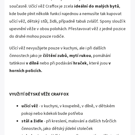
současně. Učící věž Craffox je zcela
ideální do malých bytů
,
kde bude plnit několik funkcí najednou a nemusíte tak kupovat
učící věž, dětský stůl, židli, případně tabuli zvlášť. Spony slouží k
upevnění věže v obou polohách. Přestavovat věž z jedné pozice
do druhé mohou pouze rodiče.
Učící věž nevyužijete pouze v kuchyni, ale i při dalších
činnostech jako je
čištění
zubů,
mytí
rukou
, pomáhání
tatínkovi
v
dílně
nebo při podávání
hraček,
které jsou
v
horních policích.
VYUŽITÍ DĚTSKÉ VĚŽE CRAFFOX
učící věž
- v kuchyni, v koupelně, v dílně, v dětském
pokoji nebo kdekoli bude potřeba
stůl a židle
- při kreslení, malování a dalších tvůrčích
činnostech, jako dětský jídelní stoleček