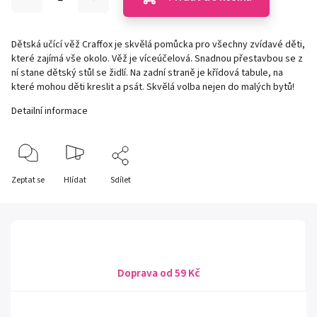
Dětská učící věž Craffox je skvělá pomůcka pro všechny zvídavé děti,
které zajímá vše okolo. Věž je víceúčelová. Snadnou přestavbou se z
ní stane dětský stůl se židlí. Na zadní straně je křídová tabule, na
které mohou děti kreslit a psát. Skvělá volba nejen do malých bytů!
Detailní informace
Zeptat se
Hlídat
Sdílet
Doprava od 59 Kč