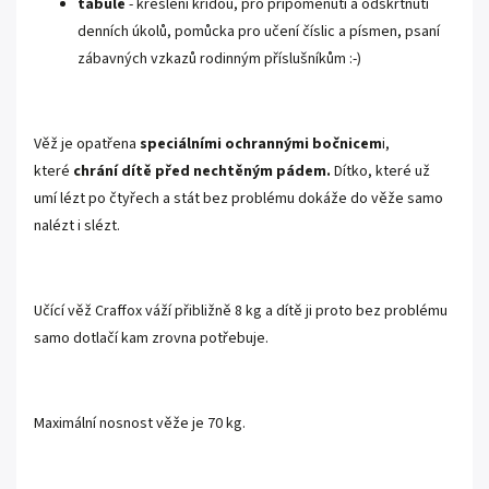
tabule
- kreslení křídou, pro připomenutí a odškrtnutí
denních úkolů, pomůcka pro učení číslic a písmen, psaní
zábavných vzkazů rodinným příslušníkům :-)
Věž je opatřena
speciálními ochrannými bočnicem
i,
které
chrání dítě před nechtěným pádem.
Dítko, které už
umí lézt po čtyřech a stát bez problému dokáže do věže samo
nalézt i slézt.
Učící věž Craffox váží přibližně 8 kg a dítě ji proto bez problému
samo dotlačí kam zrovna potřebuje.
Maximální nosnost věže je 70 kg.