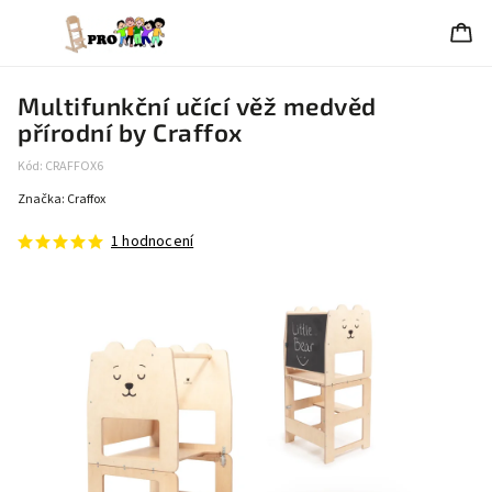
Multifunkční učící věž medvěd
přírodní by Craffox
Kód:
CRAFFOX6
Značka:
Craffox
1 hodnocení