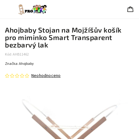
Ahojbaby Stojan na Mojžíšův košík
pro miminko Smart Transparent
bezbarvý lak
Kód:
AHB11462
Značka:
Ahojbaby
Neohodnoceno