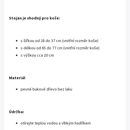
Stojan je vhodný pro koše:
s šířkou od 28 do 37 cm (vnitřní rozměr koše)
s délkou od 65 do 77 cm (vnitřní rozměr koše)
s výškou cca 20 cm
Materiál
pevné bukové dřevo bez laku
Údržba:
otírejte teplou vodou a vlhkým hadříkem