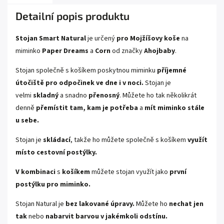
Detailní popis produktu
Stojan Smart
Natural
je určený
pro Mojžíšovy koše
na
miminko
Paper Dreams
a
Corn
od značky
Ahojbaby
.
Stojan společně s košíkem poskytnou miminku
příjemné
útočiště pro odpočinek ve dne i v noci.
Stojan je
velmi
skladný
a snadno
přenosný
. Můžete ho tak několikrát
denně
přemístit tam, kam je potřeba
a
mít miminko stále
u sebe.
Stojan je
skládací
, takže ho můžete společně s košíkem
využít
místo cestovní postýlky.
V kombinaci
s
košíkem
můžete stojan využít jako
první
postýlku pro miminko.
Stojan Natural je
bez lakované úpravy.
Můžete ho
nechat jen
tak
nebo
nabarvit barvou v jakémkoli odstínu.