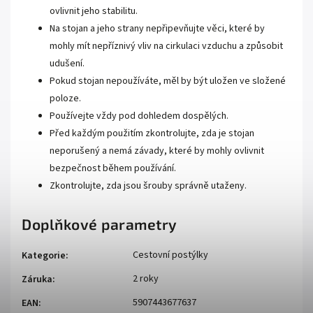
ovlivnit jeho stabilitu.
Na stojan a jeho strany nepřipevňujte věci, které by
mohly mít nepříznivý vliv na cirkulaci vzduchu a způsobit
udušení.
Pokud stojan nepoužíváte, měl by být uložen ve složené
poloze.
Používejte vždy pod dohledem dospělých.
Před každým použitím zkontrolujte, zda je stojan
neporušený a nemá závady, které by mohly ovlivnit
bezpečnost během používání.
Zkontrolujte, zda jsou šrouby správně utaženy.
Doplňkové parametry
Cestovní postýlky
Kategorie
:
2 roky
Záruka
:
5907443677637
EAN
: