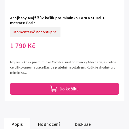
Ahojbaby Mojžíšův košík pro miminko Corn Natural +
matrace Basic
Momentálně nedostupné
1 790 Kč
Mojžíšův košík pro miminko Corn Natural od značky Ahojbaby je včetně
certifikované matrace Basic s pratelným potahem. Košík je vhodný pro
miminka...
Do košíku
Popis
Hodnocení
Diskuze