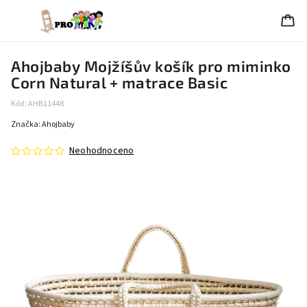
Ahojbaby Mojžíšův košík pro miminko
Corn Natural + matrace Basic
Kód:
AHB11448
Značka:
Ahojbaby
Neohodnoceno