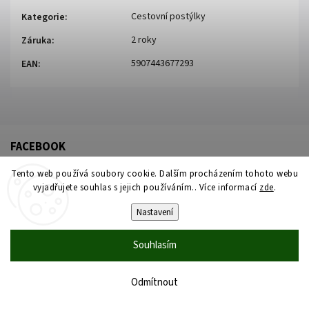
Cestovní postýlky
Kategorie
:
2 roky
Záruka
:
5907443677293
EAN
:
FACEBOOK
Tento web používá soubory cookie. Dalším procházením tohoto webu
vyjadřujete souhlas s jejich používáním.. Více informací
zde
.
Nastavení
Souhlasím
Copyright 2026
Židleproděti
. Všechna práva vyhrazena.
Upravit nastavení cookies
Odmítnout
Vytvořil
Shoptet
| Design
Shoptak.cz