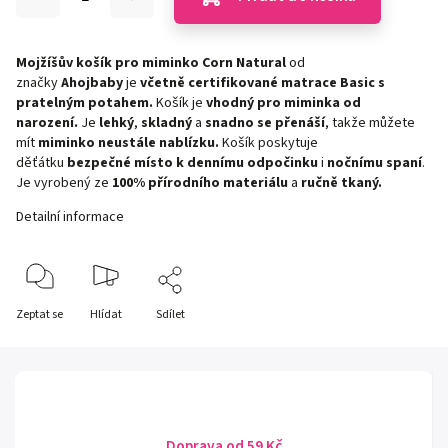
Mojžíšův košík pro miminko Corn Natural
od
značky
Ahojbaby
je
včetně certifikované matrace Basic s
pratelným potahem.
Košík je
vhodný pro miminka od
narození.
Je
lehký
,
skladný
a
snadno se přenáší
, takže můžete
mít
miminko neustále nablízku.
Košík poskytuje
děťátku
bezpečné místo k dennímu odpočinku
i
nočnímu
spaní
.
Je vyrobený ze
100% přírodního materiálu
a
ručně tkaný.
Detailní informace
Zeptat se
Hlídat
Sdílet
Doprava od 59 Kč