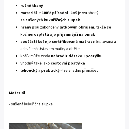
ručně
tkaný
materiál
je
100% přírodní
- koš je vyrobený
ze
sušených kukuřičných slupek
hrany
jsou zakončeny
látkovým okrajem
, takže se
koš
nerozplétá
a je
příjemnější na omak
součástí koše
je
certifikovaná matrace
testovaná a
schválená Ústavem matky a dítěte
košík může zcela
nahradit dětskou postýlku
vhodný také jako
cestovní postýlka
lehoučký
a
praktický
- lze snadno přenášet
Materiál
- sušená kukuřičná slupka