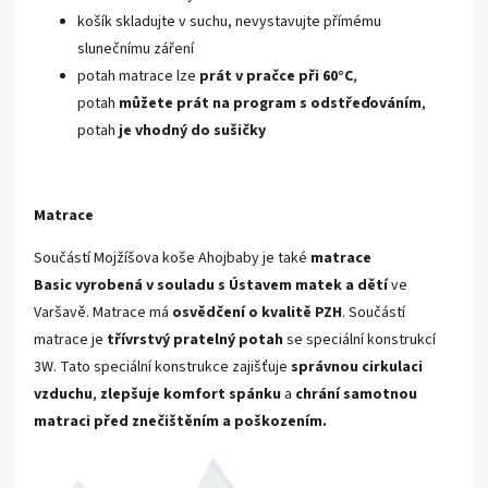
košík skladujte v suchu, nevystavujte přímému
slunečnímu záření
potah matrace lze
prát v pračce při 60°C
,
potah
můžete prát na program s odstřeďováním
,
potah
je vhodný do sušičky
Matrace
Součástí Mojžíšova koše Ahojbaby je také
matrace
Basic
vyrobená v souladu s Ústavem matek a dětí
ve
Varšavě. Matrace má
osvědčení o kvalitě PZH
. Součástí
matrace je
třívrstvý pratelný potah
se speciální konstrukcí
3W. Tato speciální konstrukce zajišťuje
správnou cirkulaci
vzduchu
,
zlepšuje komfort spánku
a
chrání samotnou
matraci před znečištěním a poškozením.