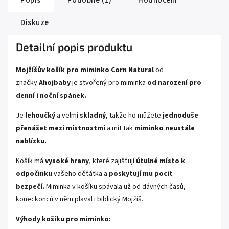
Popis
Podobné (1)
Hodnocení
Diskuze
Detailní popis produktu
Mojžíšův košík pro miminko Corn Natural
od
značky
Ahojbaby
je stvořený pro miminka
od narození pro
denní i noční spánek.
Je
lehoučký
a velmi
skladný
, takže ho můžete
jednoduše
přenášet mezi místnostmi
a mít tak
miminko neustále
nablízku.
Košík má
vysoké hrany
, které zajišťují
útulné místo k
odpočinku
vašeho děťátka a
poskytují mu pocit
bezpečí.
Miminka v košíku spávala už od dávných časů,
koneckonců v něm plaval i biblický Mojžíš.
Výhody košíku pro miminko: