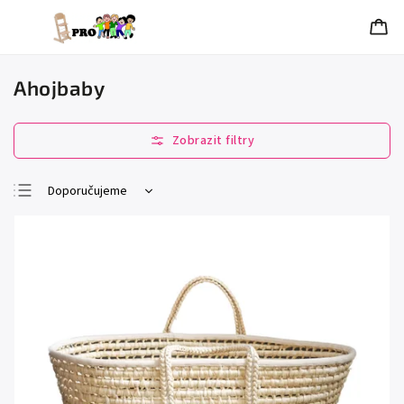
Ahojbaby
Doporučujeme
Nejlevnější
Nejdražší
Nejprodávanější
Abecedně