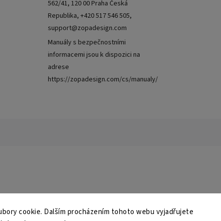
562/41, 120 00 Praha Česká
Republika, +420 517 546 505,
support@zopadesign.com
Manuály s bezpečnostními
informacemi jsou k dispozici na
adrese
https://zopadesign.com/cs/manualy/
bory cookie. Dalším procházením tohoto webu vyjadřujete