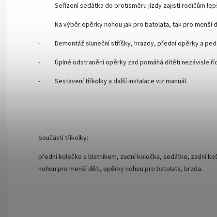
- Seřízení sedátka do protisměru jízdy zajistí rodičům lep
- Na výběr opěrky nohou jak pro batolata, tak pro menší dě
- Demontáž sluneční stříšky, hrazdy, přední opěrky a pedálů
- Úplné odstranění opěrky zad pomáhá dítěti nezávisle říd
- Sestavení tříkolky a další instalace viz manuál.
Součástí tříkolky:
přední kolečko s blatníkem, zadní kolečka, sedátko, zadní koší
nohou pro menší děti, opěrky nohou pro batolata, brzda.