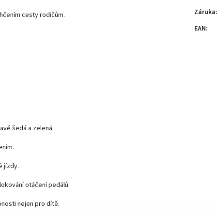
Záruka
lehčením cesty rodičům.
EAN
:
avě šedá a zelená.
ením.
 jízdy.
okování otáčení pedálů.
nosti nejen pro dítě.