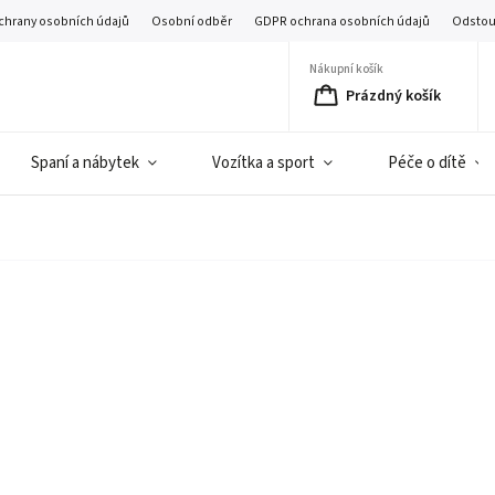
chrany osobních údajů
Osobní odběr
GDPR ochrana osobních údajů
Odstou
Nákupní košík
Prázdný košík
Spaní a nábytek
Vozítka a sport
Péče o dítě