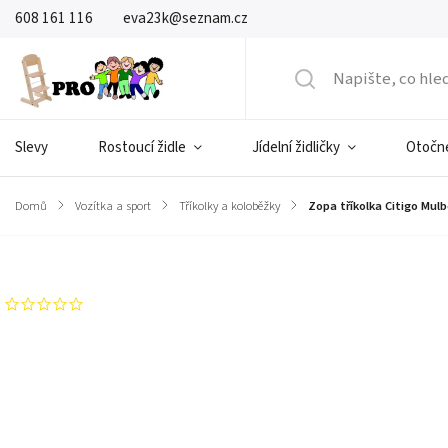
608 161 116
eva23k@seznam.cz
Slevy
Rostoucí židle
Jídelní židličky
Otočné
Domů
/
Vozítka a sport
/
Tříkolky a koloběžky
/
Zopa tříkolka Citigo Mulb
Značka:
Vyrobce
Neohodnoceno