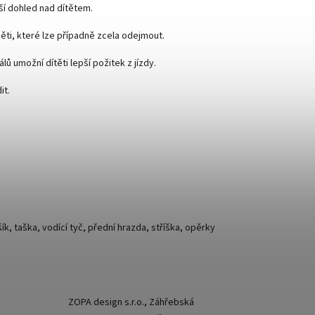
ší dohled nad dítětem.
ti, které lze případně zcela odejmout.
 umožní dítěti lepší požitek z jízdy.
it.
k, taška, vodící tyč, přední hrazda, stříška, opěrky
ZOPA design s.r.o., Záhřebská