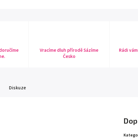
 doručíme
Vracíme dluh přírodě Sázíme
Rádi vám
ne.
Česko
Diskuze
Dop
Katego