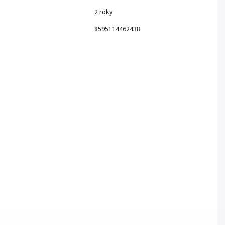
2 roky
:
8595114462438