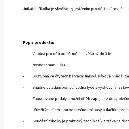
Unikátní tříkolka je skvělým zpestřením pro děti a zároveň u
Popis produktu:
- Vhodná pro děti od 10. měsíce věku až do 3 let.
- Nosnost max. 30 kg.
- Dostupná ve čtyřech barvách: fialová, kávově hnědá, tm
- Snadné ovládání pomocí vodící tyče s výškovým nastav
- Zabudované pedály umožní dítěti zapojit se do společné
- Důležitým dílem jsou bezpečnostní pásy a tlačítko pro bl
- Součástí tříkolky je praktický zadní košík a taška na drob