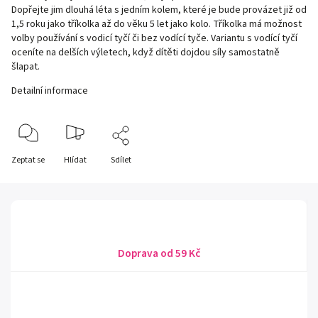
Dopřejte jim dlouhá léta s jedním kolem, které je bude provázet již od
1,5 roku jako tříkolka až do věku 5 let jako kolo. Tříkolka má možnost
volby používání s vodicí tyčí či bez vodící tyče. Variantu s vodící tyčí
oceníte na delších výletech, když dítěti dojdou síly samostatně
šlapat.
Detailní informace
Zeptat se
Hlídat
Sdílet
Doprava od 59 Kč