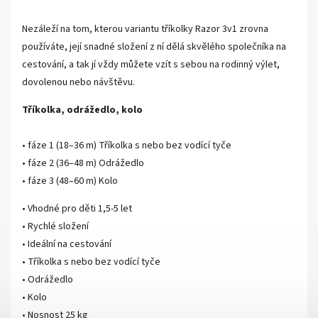
Nezáleží na tom, kterou variantu tříkolky Razor 3v1 zrovna
používáte, její snadné složení z ní dělá skvělého společníka na
cestování, a tak jí vždy můžete vzít s sebou na rodinný výlet,
dovolenou nebo návštěvu.
Tříkolka, odrážedlo, kolo
• fáze 1 (18–36 m) Tříkolka s nebo bez vodící tyče
• fáze 2 (36–48 m) Odrážedlo
• fáze 3 (48–60 m) Kolo
• Vhodné pro děti 1,5-5 let
• Rychlé složení
• Ideální na cestování
• Tříkolka s nebo bez vodící tyče
• Odrážedlo
• Kolo
• Nosnost 25 kg