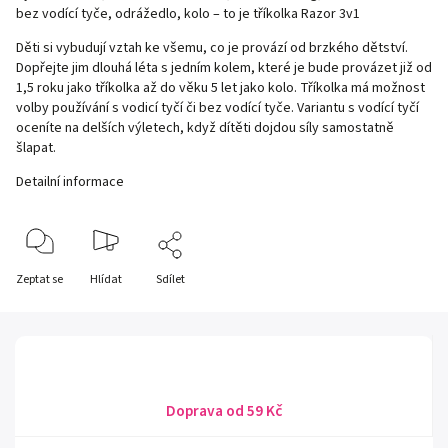
bez vodící tyče, odrážedlo, kolo – to je tříkolka Razor 3v1
Děti si vybudují vztah ke všemu, co je provází od brzkého dětství.
Dopřejte jim dlouhá léta s jedním kolem, které je bude provázet již od
1,5 roku jako tříkolka až do věku 5 let jako kolo. Tříkolka má možnost
volby používání s vodicí tyčí či bez vodící tyče. Variantu s vodící tyčí
oceníte na delších výletech, když dítěti dojdou síly samostatně
šlapat.
Detailní informace
Zeptat se
Hlídat
Sdílet
Doprava od 59 Kč