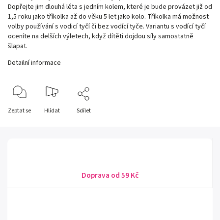
Dopřejte jim dlouhá léta s jedním kolem, které je bude provázet již od
1,5 roku jako tříkolka až do věku 5 let jako kolo. Tříkolka má možnost
volby používání s vodicí tyčí či bez vodící tyče. Variantu s vodící tyčí
oceníte na delších výletech, když dítěti dojdou síly samostatně
šlapat.
Detailní informace
Zeptat se
Hlídat
Sdílet
Doprava od 59 Kč