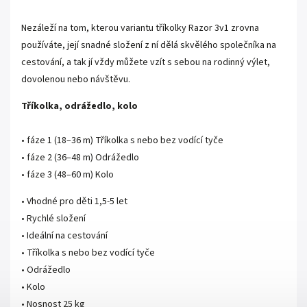
Nezáleží na tom, kterou variantu tříkolky Razor 3v1 zrovna
používáte, její snadné složení z ní dělá skvělého společníka na
cestování, a tak jí vždy můžete vzít s sebou na rodinný výlet,
dovolenou nebo návštěvu.
Tříkolka, odrážedlo, kolo
• fáze 1 (18–36 m) Tříkolka s nebo bez vodící tyče
• fáze 2 (36–48 m) Odrážedlo
• fáze 3 (48–60 m) Kolo
• Vhodné pro děti 1,5-5 let
• Rychlé složení
• Ideální na cestování
• Tříkolka s nebo bez vodící tyče
• Odrážedlo
• Kolo
• Nosnost 25 kg