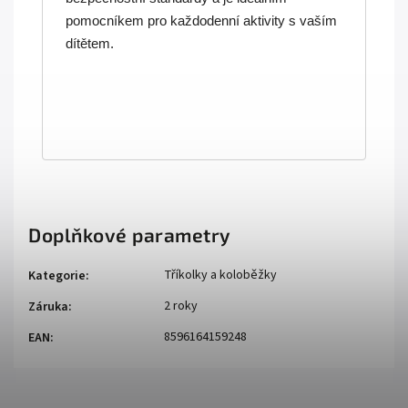
pomocníkem pro každodenní aktivity s vaším
dítětem.
Doplňkové parametry
Tříkolky a koloběžky
Kategorie
:
2 roky
Záruka
:
8596164159248
EAN
: