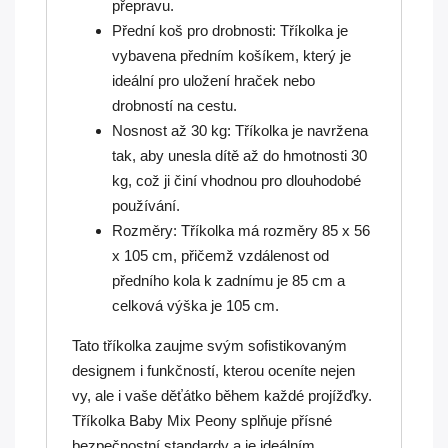
přepravu.
Přední koš pro drobnosti: Tříkolka je
vybavena předním košíkem, který je
ideální pro uložení hraček nebo
drobností na cestu.
Nosnost až 30 kg: Tříkolka je navržena
tak, aby unesla dítě až do hmotnosti 30
kg, což ji činí vhodnou pro dlouhodobé
používání.
Rozměry: Tříkolka má rozměry 85 x 56
x 105 cm, přičemž vzdálenost od
předního kola k zadnímu je 85 cm a
celková výška je 105 cm.
Tato tříkolka zaujme svým sofistikovaným
designem i funkčností, kterou oceníte nejen
vy, ale i vaše děťátko během každé projížďky.
Tříkolka Baby Mix Peony splňuje přísné
bezpečnostní standardy a je ideálním