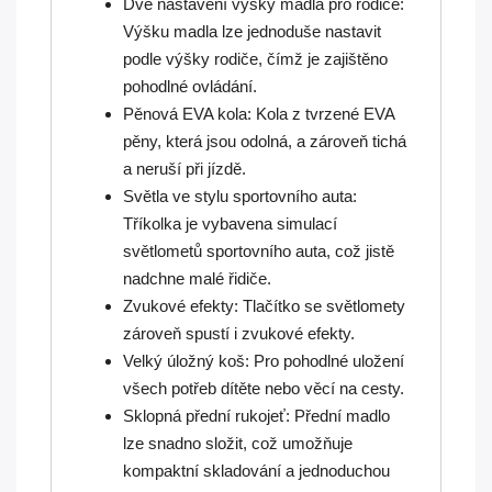
Dvě nastavení výšky madla pro rodiče:
Výšku madla lze jednoduše nastavit
podle výšky rodiče, čímž je zajištěno
pohodlné ovládání.
Pěnová EVA kola: Kola z tvrzené EVA
pěny, která jsou odolná, a zároveň tichá
a neruší při jízdě.
Světla ve stylu sportovního auta:
Tříkolka je vybavena simulací
světlometů sportovního auta, což jistě
nadchne malé řidiče.
Zvukové efekty: Tlačítko se světlomety
zároveň spustí i zvukové efekty.
Velký úložný koš: Pro pohodlné uložení
všech potřeb dítěte nebo věcí na cesty.
Sklopná přední rukojeť: Přední madlo
lze snadno složit, což umožňuje
kompaktní skladování a jednoduchou