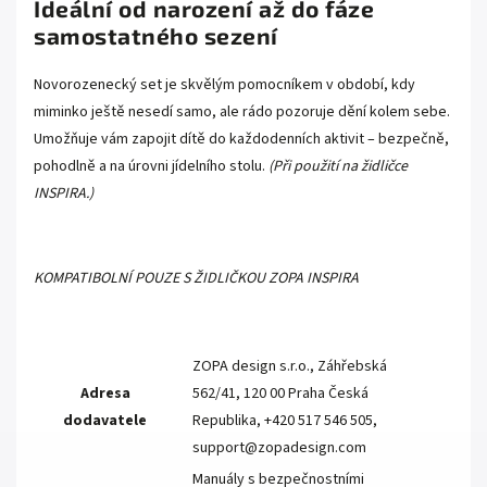
Ideální od narození až do fáze
samostatného sezení
Novorozenecký set je skvělým pomocníkem v období, kdy
miminko ještě nesedí samo, ale rádo pozoruje dění kolem sebe.
Umožňuje vám zapojit dítě do každodenních aktivit – bezpečně,
pohodlně a na úrovni jídelního stolu.
(Při použití na židličce
INSPIRA.)
KOMPATIBOLNÍ POUZE S ŽIDLIČKOU ZOPA INSPIRA
ZOPA design s.r.o., Záhřebská
Adresa
562/41, 120 00 Praha Česká
dodavatele
Republika, +420 517 546 505,
support@zopadesign.com
Manuály s bezpečnostními