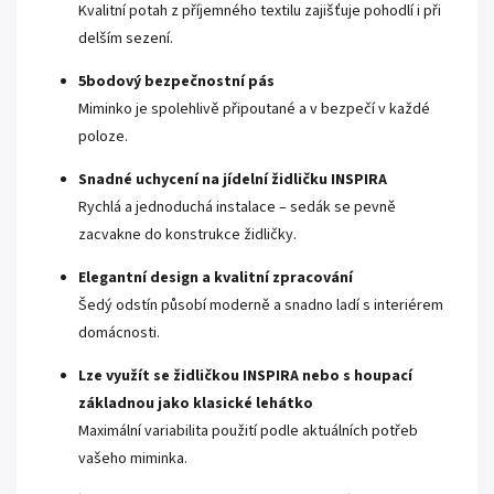
Kvalitní potah z příjemného textilu zajišťuje pohodlí i při
delším sezení.
5bodový bezpečnostní pás
Miminko je spolehlivě připoutané a v bezpečí v každé
poloze.
Snadné uchycení na jídelní židličku INSPIRA
Rychlá a jednoduchá instalace – sedák se pevně
zacvakne do konstrukce židličky.
Elegantní design a kvalitní zpracování
Šedý odstín působí moderně a snadno ladí s interiérem
domácnosti.
Lze využít se židličkou INSPIRA nebo s houpací
základnou jako klasické lehátko
Maximální variabilita použití podle aktuálních potřeb
vašeho miminka.