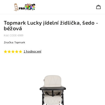
Topmark Lucky jídelní židlička, šedo -
béžová
Kód:
CODE-6989
Značka:
Topmark
1 hodnocení