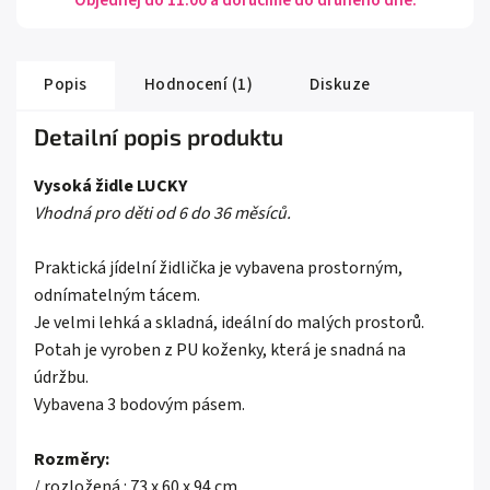
Objednej do 11:00 a doručíme do druhého dne.
Popis
Hodnocení (1)
Diskuze
Detailní popis produktu
Vysoká židle LUCKY
Vhodná pro děti od 6 do 36 měsíců.
Praktická jídelní židlička je vybavena prostorným,
odnímatelným tácem.
Je velmi lehká a skladná, ideální do malých prostorů.
Potah je vyroben z PU koženky, která je snadná na
údržbu.
Vybavena 3 bodovým pásem.
Rozměry:
/ rozložená : 73 x 60 x 94 cm