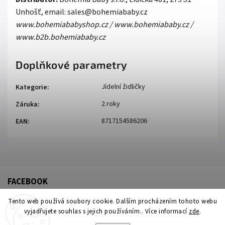
Unhošť, email: sales@bohemiababy.cz
www.bohemiababyshop.cz / www.bohemiababy.cz /
www.b2b.bohemiababy.cz
Doplňkové parametry
Jídelní židličky
Kategorie
:
2 roky
Záruka
:
8717154586206
EAN
:
FACEBOOK
Tento web používá soubory cookie. Dalším procházením tohoto webu
vyjadřujete souhlas s jejich používáním.. Více informací
zde
.