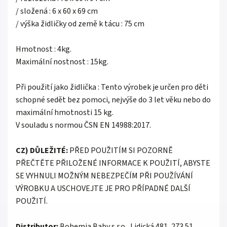
/ složená : 6 x 60 x 69 cm
/ výška židličky od země k tácu : 75 cm
Hmotnost : 4kg.
Maximální nostnost : 15kg.
Při použití jako židlička : Tento výrobek je určen pro děti
schopné sedět bez pomoci, nejvýše do 3 let věku nebo do
maximální hmotnosti 15 kg.
V souladu s normou ČSN EN 14988:2017.
CZ) DŮLEŽITÉ:
PŘED POUŽITÍM SI POZORNĚ
PŘEČTĚTE PŘILOŽENÉ INFORMACE K POUŽITÍ, ABYSTE
SE VYHNULI MOŽNÝM NEBEZPEČÍM PŘI POUŽÍVÁNÍ
VÝROBKU A USCHOVEJTE JE PRO PŘÍPADNÉ DALŠÍ
POUŽITÍ.
Distributor:
Bohemia Baby s.r.o., Lidická 481, 273 51