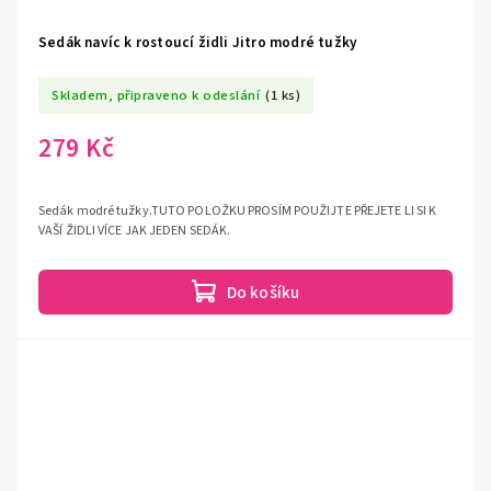
Sedák navíc k rostoucí židli Jitro modré tužky
Skladem, připraveno k odeslání
(1 ks)
279 Kč
Sedák modré tužky.TUTO POLOŽKU PROSÍM POUŽIJTE PŘEJETE LI SI K
VAŠÍ ŽIDLI VÍCE JAK JEDEN SEDÁK.
Do košíku