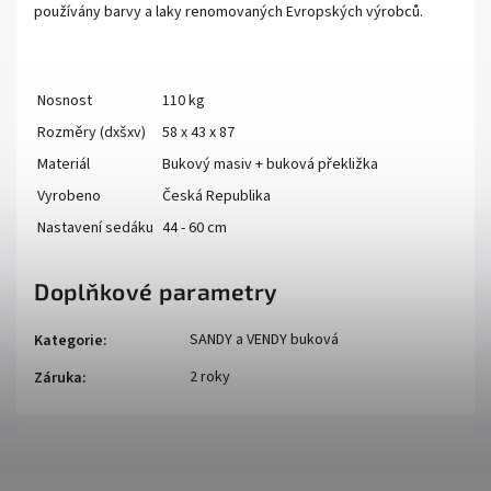
používány barvy a laky renomovaných Evropských výrobců.
Nosnost
110 kg
Rozměry (dxšxv)
58 x 43 x 87
Materiál
Bukový masiv + buková překližka
Vyrobeno
Česká Republika
Nastavení sedáku
44 - 60 cm
Doplňkové parametry
SANDY a VENDY buková
Kategorie
:
2 roky
Záruka
: