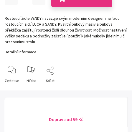
Rostoucí židle VENDY navazuje svým moderním designem na řadu
rostoucích židlí LUCA a SANDY. Kvalitní bukový masiv a buková
překližka zajišťují rostoucí židli dlouhou životnost. Možnost nastavení
výšky sedáku a podnožky zajistí její použití k jakémukoliv jídelnímu či
pracovnímu stolu.
Detailní informace
Zeptat se
Hlídat
Sdílet
Doprava od 59 Kč