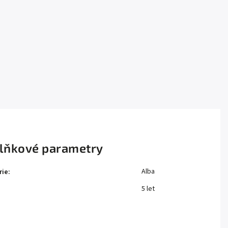
lňkové parametry
Alba
rie
:
5 let
: