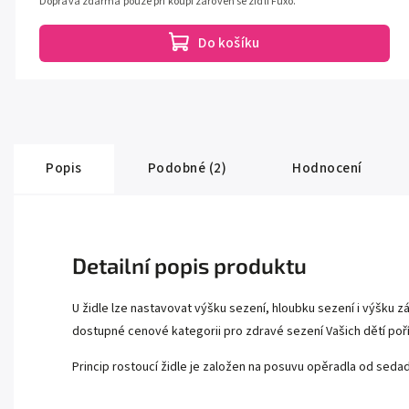
Doprava zdarma pouze při koupi zároveň se židlí Fuxo.
Do košíku
Popis
Podobné (2)
Hodnocení
Detailní popis produktu
U židle lze nastavovat výšku sezení, hloubku sezení i výšku z
dostupné cenové kategorii pro zdravé sezení Vašich dětí poří
Princip rostoucí židle je založen na posuvu opěradla od se