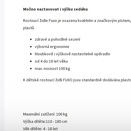
Možno nastavovat i výšku sedáku
.
Rostoucí židle Fuxo je osazena kvalitním a značkovým pístem,
plastů.
zdravé a pohodlné sezení
výborná ergonomie
hloubkově i výškově nastavitelné opěradlo
od 4 do 18 let věku
max. nosnost 100 kg
K dětské rostoucí židli FUXO jsou standardně dodávána plas
Maximální zatížení: 100 kg
Výška dítěte:110 - 180 cm
Věk dítěte: 4 - 18 let