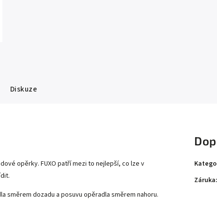
Diskuze
Dop
Katego
ádové opěrky. FUXO patří mezi to nejlepší, co lze v
dit.
Záruka
dadla směrem dozadu a posuvu opěradla směrem nahoru.