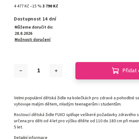
4 477 Kč
–15 %
3 790 Kč
Dostupnost 14 dní
Můžeme doručit do:
28.8.2026
Možnosti doručení
Přidat 
Velmi populární dětská židle na kolečkách pro zdravé a pohodlné s
vyhovuje malým dětem, mladým teenagerům i studentům.
Rostoucí dětská židle FUXO
splňuje veškeré požadavky zdravého se
určena pro děti od 4 let pro výšku dítěte od 110 do 180 cm při maxi
5 let.
Detailní informace