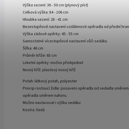
Výška sezení: 36 - 50 cm (plynový píst)
Celková výška: 84 - 106 cm
Hloubka sezení: 28 - 41 cm
Bezestupňové nastavení vzdálenosti opěradla od přední hra
Výška zádové opěrky: 45 - 55 cm
Samostatné vícestupňové nastavení vůči sedáku
Šířka: 46 cm
Průměr kříže: 65 cm
Loketní opěrky:
možno přiobjednat
Nosný kříž: plastový nosný kříž
Potah: látkový potah, polyester
Princip rostoucí židle: posuvem opěradla od sedadla směre
opěradla směrem nahoru.
Možno nastavovat i výšku sedáku
Kostra: šedá