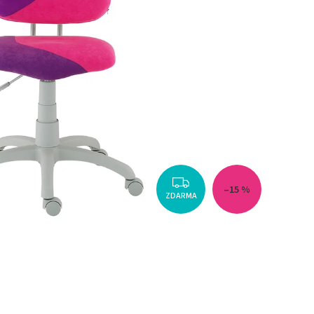
–15 %
ZDARMA