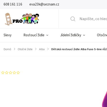
608 161 116
eva23k@seznam.cz
Slevy
Rostoucí židle
Jídelní židličky
Otočné
Domů
/
Otočné židle
/
Alba
/
Dětská rostoucí židle Alba Fuxo S-line růž
Značka:
Fuxo
Neohodnoceno