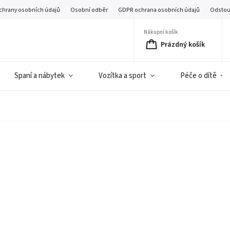
chrany osobních údajů
Osobní odběr
GDPR ochrana osobních údajů
Odstou
Nákupní košík
Prázdný košík
Spaní a nábytek
Vozítka a sport
Péče o dítě