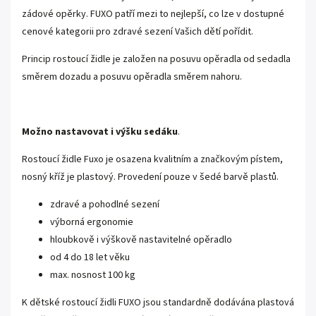
zádové opěrky. FUXO patří mezi to nejlepší, co lze v dostupné
cenové kategorii pro zdravé sezení Vašich dětí pořídit.
Princip rostoucí židle je založen na posuvu opěradla od sedadla
směrem dozadu a posuvu opěradla směrem nahoru.
Možno nastavovat i výšku sedáku
.
Rostoucí židle Fuxo je osazena kvalitním a značkovým pístem,
nosný kříž je plastový. Provedení pouze v šedé barvě plastů.
zdravé a pohodlné sezení
výborná ergonomie
hloubkově i výškově nastavitelné opěradlo
od 4 do 18 let věku
max. nosnost 100 kg
K dětské rostoucí židli FUXO jsou standardně dodávána plastová