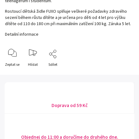
teenagerům i studentům.
Rostoucí dětská židle FUXO
splňuje veškeré požadavky zdravého
sezení během růstu dítěte a je určena pro děti od 4 let pro výšku
dítěte od 110 do 180 cm při maximálním zatížení 100 kg. Záruka 5 let.
Detailní informace
Zeptat se
Hlídat
Sdílet
Doprava od 59 Kč
Objednej do 11:00 a doručíme do druhého dne.