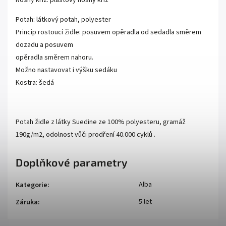
Nosný kříž: plastový nosný kříž
Potah: látkový potah, polyester
Princip rostoucí židle: posuvem opěradla od sedadla směrem
dozadu a posuvem
opěradla směrem nahoru.
Možno nastavovat i výšku sedáku
Kostra: šedá
Potah židle z látky Suedine ze 100% polyesteru, gramáž
190g/m2, odolnost vůči prodření 40.000 cyklů .
Doplňkové parametry
Alba
Kategorie
:
5 let
Záruka
: