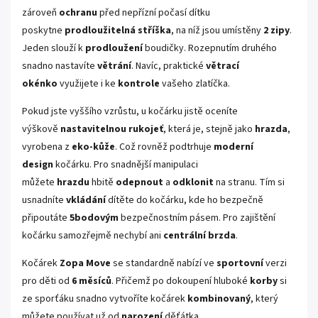
zároveň
ochranu
před nepřízní počasí dítku
poskytne
prodloužitelná stříška
, na níž jsou umístěny
2 zipy
.
Jeden slouží k
prodloužení
boudičky. Rozepnutím druhého
snadno nastavíte
větrání
. Navíc, praktické
větrací
okénko
využijete i ke
kontrole
vašeho zlatíčka.
Pokud jste vyššího vzrůstu, u kočárku jistě oceníte
výškově
nastavitelnou rukojeť
, která je, stejně jako
hrazda
,
vyrobena z
eko-kůže
. Což rovněž podtrhuje
moderní
design
kočárku. Pro snadnější manipulaci
můžete
hrazdu
hbitě
odepnout
a
odklonit
na stranu. Tím si
usnadníte
vkládání
dítěte do kočárku, kde ho bezpečně
připoutáte
5bodovým
bezpečnostním pásem. Pro zajištění
kočárku samozřejmě nechybí ani
centrální brzda
.
Kočárek
Zopa Move
se standardně nabízí ve
sportovní
verzi
pro děti od
6 měsíců
. Přičemž po dokoupení hluboké
korby
si
ze sporťáku snadno vytvoříte kočárek
kombinovaný
, který
můžete používat už od
narození
děťátka.