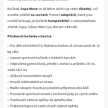
Kočárek
Zopa Move
se dá lehce složit a je velmi
skladný
, což
oceníte zvláště
na cestách
. Pomocí
adaptérů
, které jsou
rovněž ke koupi, je kočárek
kompatibilní
i s autosedačkami
značek Zopa, Cybex, Maxi Cosi, Recaro a Besafe.
Přednosti kočárku v kostce
• Pro děti od 6 měsíců (s hlubokou korbou už od narození) do 22
kg váhy
• Luxusní sportovní kočárek v módních barvách
• Odpružená gumová kola, přední s aretací o průměru 18 cm,
zadní 24,5 cm
• Výškově nastavitelná rukojeť
• Hrazda odnímatelná na stranu
• Madlo rukojeti i hrazda je potažena příjemnou eko-kůží
• Prostorné sportovní sezení s možností jízdy po i proti směru
• Polohování zádové opěrky do úplného lehu
• Praktická kapsa na zadní straně zádové opěrky