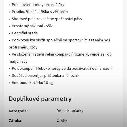
• Polohování opěrky pro nožičky
• Prodloužitelná stříška s větráním
• 5bodové polstrované bezpečnostní pásy
• Prostorný nákupní košík
• Centrální brzda
• Podvozek lze složit společně se sportovním sezením po i
proti směru jízdy
• Ve složeném stavu velmi kompaktní rozměry, vejde se i do
malých aut
• Po dokoupení hluboké korby se dá používat už od narození
• Součástí balení je i pláštěnka a nánožník
• Hmotnost kočárku 10 kg
Doplňkové parametry
Dětské kočárky
Kategorie
:
2 roky
Záruka
: