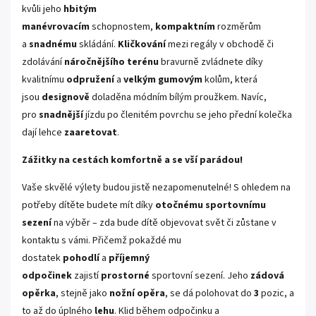
kvůli jeho
hbitým
manévrovacím
schopnostem,
kompaktním
rozměrům
a
snadnému
skládání.
Kličkování
mezi regály v obchodě či
zdolávání
náročnějšího terénu
bravurně zvládnete díky
kvalitnímu
odpružení
a
velkým gumovým
kolům, která
jsou
designově
doladěna módním bílým proužkem. Navíc,
pro
snadnější
jízdu po členitém povrchu se jeho přední kolečka
dají lehce
zaaretovat
.
Zážitky na cestách komfortně a se vší parádou!
Vaše skvělé výlety budou jistě nezapomenutelné! S ohledem na
potřeby dítěte budete mít díky
otočnému sportovnímu
sezení
na výběr – zda bude dítě objevovat svět či zůstane v
kontaktu s vámi. Přičemž pokaždé mu
dostatek
pohodlí
a
příjemný
odpočinek
zajistí
prostorné
sportovní sezení. Jeho
zádová
opěrka
, stejně jako
nožní opěra
, se dá polohovat do
3
pozic, a
to až do úplného
lehu
. Klid během odpočinku a