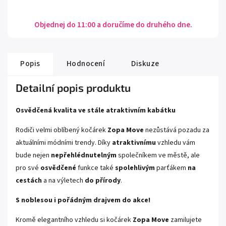
Objednej do 11:00 a doručíme do druhého dne.
Popis
Hodnocení
Diskuze
Detailní popis produktu
Osvědčená kvalita ve stále atraktivním kabátku
Rodiči velmi oblíbený kočárek
Zopa Move
nezůstává pozadu za
aktuálními módními trendy. Díky
atraktivnímu
vzhledu vám
bude nejen
nepřehlédnutelným
společníkem ve městě, ale
pro své
osvědčené
funkce také
spolehlivým
parťákem
na
cestách
a na výletech
do přírody
.
S noblesou i pořádným drajvem do akce!
Kromě elegantního vzhledu si kočárek
Zopa Move
zamilujete