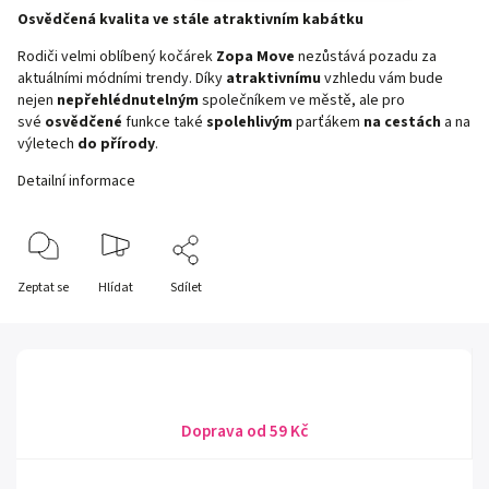
Osvědčená kvalita ve stále atraktivním kabátku
Rodiči velmi oblíbený kočárek
Zopa Move
nezůstává pozadu za
aktuálními módními trendy. Díky
atraktivnímu
vzhledu vám bude
nejen
nepřehlédnutelným
společníkem ve městě, ale pro
své
osvědčené
funkce také
spolehlivým
parťákem
na cestách
a na
výletech
do přírody
.
Detailní informace
Zeptat se
Hlídat
Sdílet
Doprava od 59 Kč