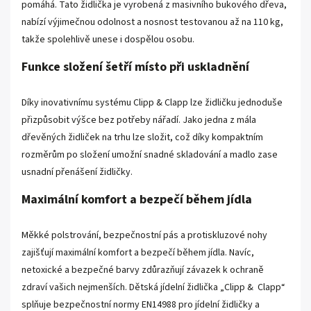
pomáhá. Tato židlička je vyrobená z masivního bukového dřeva,
nabízí výjimečnou odolnost a nosnost testovanou až na 110 kg,
takže spolehlivě unese i dospělou osobu.
Funkce složení šetří místo při uskladnění
Díky inovativnímu systému Clipp & Clapp lze židličku jednoduše
přizpůsobit výšce bez potřeby nářadí. Jako jedna z mála
dřevěných židliček na trhu lze složit, což díky kompaktním
rozměrům po složení umožní snadné skladování a madlo zase
usnadní přenášení židličky.
Maximální komfort a bezpečí během jídla
Měkké polstrování, bezpečnostní pás a protiskluzové nohy
zajišťují maximální komfort a bezpečí během jídla. Navíc,
netoxické a bezpečné barvy zdůrazňují závazek k ochraně
zdraví vašich nejmenších. Dětská jídelní židlička „Clipp & Clapp“
splňuje bezpečnostní normy EN14988 pro jídelní židličky a