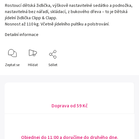
Rostoucí dětská židlička, výškově nastavitelné sedátko a podnožka,
nastavitelná bez nářadí, skládací, z bukového dřeva – to je Dětská
jídelní židlička Clipp & Clapp.
Nosnost až 110 kg. Včetně jídelního pultíku a polstrování.
Detailní informace
Zeptat se
Hlídat
Sdílet
Doprava od 59 Kč
Objednej do 11:00 a doručíme do druhého dne.