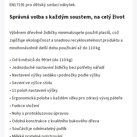
EN17191 pro dětský sedací nábytek.
Správná volba s každým soustem, na celý život
Výběrem dřevěné židličky minimalizujete použití plastů, což
zajišťuje ekologičnost a snadnou recyklovatelnost produktu a
mnohonásobně delší dobu používání až do 110 kg
• Od 6 měsíců do 99 let (do 110 kg)
• Jednoduché nastavení židličky bez potřeby nářadí
• Nastavení výšky sedáku i podnožky podle výšky
• Sezení ve výšce stolu
• 11 poloh nastavení výšky
• Ergonomická poloha v každém věku pro zdravý vývoj páteře
• Funkce složení
• Nohy s protiskluzovou úpravou
• Odolná konstrukce z kvalitního bukového dřeva
• Součástí je odnímatelný pultík
• Měkké pratelné polstrování