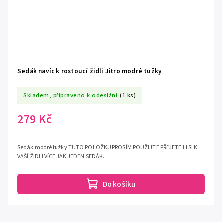
Sedák navíc k rostoucí židli Jitro modré tužky
Skladem, připraveno k odeslání
(1 ks)
279 Kč
Sedák modré tužky.TUTO POLOŽKU PROSÍM POUŽIJTE PŘEJETE LI SI K
VAŠÍ ŽIDLI VÍCE JAK JEDEN SEDÁK.
Do košíku