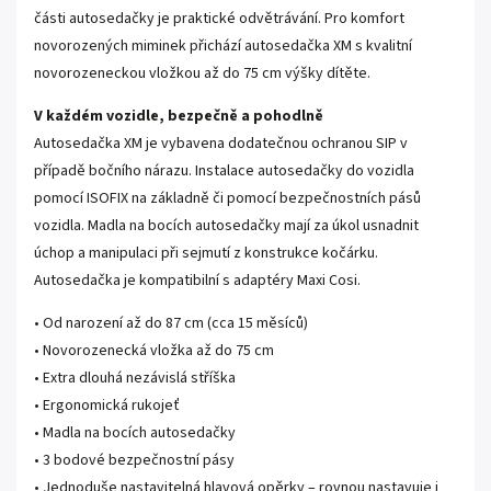
části autosedačky je praktické odvětrávání. Pro komfort
novorozených miminek přichází autosedačka XM s kvalitní
novorozeneckou vložkou až do 75 cm výšky dítěte.
V každém vozidle, bezpečně a pohodlně
Autosedačka XM je vybavena dodatečnou ochranou SIP v
případě bočního nárazu. Instalace autosedačky do vozidla
pomocí ISOFIX na základně či pomocí bezpečnostních pásů
vozidla. Madla na bocích autosedačky mají za úkol usnadnit
úchop a manipulaci při sejmutí z konstrukce kočárku.
Autosedačka je kompatibilní s adaptéry Maxi Cosi.
• Od narození až do 87 cm (cca 15 měsíců)
• Novorozenecká vložka až do 75 cm
• Extra dlouhá nezávislá stříška
• Ergonomická rukojeť
• Madla na bocích autosedačky
• 3 bodové bezpečnostní pásy
• Jednoduše nastavitelná hlavová opěrky – rovnou nastavuje i