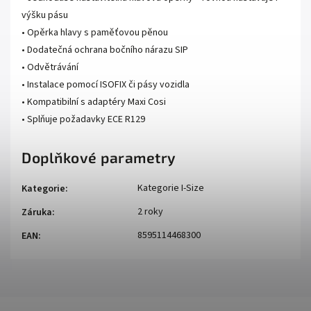
výšku pásu
• Opěrka hlavy s paměťovou pěnou
• Dodatečná ochrana bočního nárazu SIP
• Odvětrávání
• Instalace pomocí ISOFIX či pásy vozidla
• Kompatibilní s adaptéry Maxi Cosi
• Splňuje požadavky ECE R129
Doplňkové parametry
Kategorie I-Size
Kategorie
:
2 roky
Záruka
:
8595114468300
EAN
: