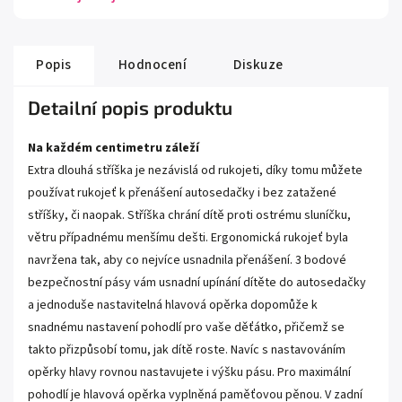
Popis
Hodnocení
Diskuze
Detailní popis produktu
Na každém centimetru záleží
Extra dlouhá stříška je nezávislá od rukojeti, díky tomu můžete
používat rukojeť k přenášení autosedačky i bez zatažené
stříšky, či naopak. Stříška chrání dítě proti ostrému sluníčku,
větru případnému menšímu dešti. Ergonomická rukojeť byla
navržena tak, aby co nejvíce usnadnila přenášení. 3 bodové
bezpečnostní pásy vám usnadní upínání dítěte do autosedačky
a jednoduše nastavitelná hlavová opěrka dopomůže k
snadnému nastavení pohodlí pro vaše děťátko, přičemž se
takto přizpůsobí tomu, jak dítě roste. Navíc s nastavováním
opěrky hlavy rovnou nastavujete i výšku pásu. Pro maximální
pohodlí je hlavová opěrka vyplněná paměťovou pěnou. V zadní