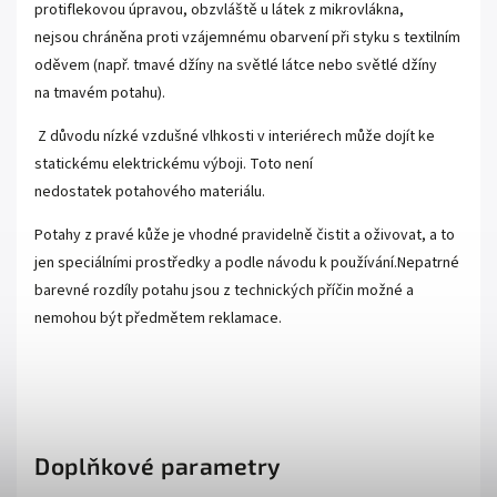
protiflekovou úpravou, obzvláště u látek z mikrovlákna,
nejsou chráněna proti vzájemnému obarvení při styku s textilním
oděvem (např. tmavé džíny na světlé látce nebo světlé džíny
na tmavém potahu).
Z důvodu nízké vzdušné vlhkosti v interiérech může dojít ke
statickému elektrickému výboji. Toto není
nedostatek potahového materiálu.
Potahy z pravé kůže je vhodné pravidelně čistit a oživovat, a to
jen speciálními prostředky a podle návodu k používání.Nepatrné
barevné rozdíly potahu jsou z technických příčin možné a
nemohou být předmětem reklamace.
Doplňkové parametry