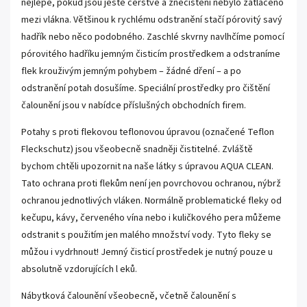
nejlépe, pokud jsou ještě čerstvé a znečištění nebylo zatlačeno
mezi vlákna. Většinou k rychlému odstranění stačí pórovitý savý
hadřík nebo něco podobného. Zaschlé skvrny navlhčíme pomocí
pórovitého hadříku jemným čisticím prostředkem a odstraníme
flek krouživým jemným pohybem – žádné dření – a po
odstranění potah dosušíme. Speciální prostředky pro čištění
čalounění jsou v nabídce příslušných obchodních firem.
Potahy s proti flekovou teflonovou úpravou (označené Teflon
Fleckschutz) jsou všeobecně snadněji čistitelné. Zvláště
bychom chtěli upozornit na naše látky s úpravou AQUA CLEAN.
Tato ochrana proti flekům není jen povrchovou ochranou, nýbrž
ochranou jednotlivých vláken. Normálně problematické fleky od
kečupu, kávy, červeného vína nebo i kuličkového pera můžeme
odstranit s použitím jen malého množství vody. Tyto fleky se
můžou i vydrhnout! Jemný čisticí prostředek je nutný pouze u
absolutně vzdorujících l eků.
Nábytková čalounění všeobecně, včetně čalounění s