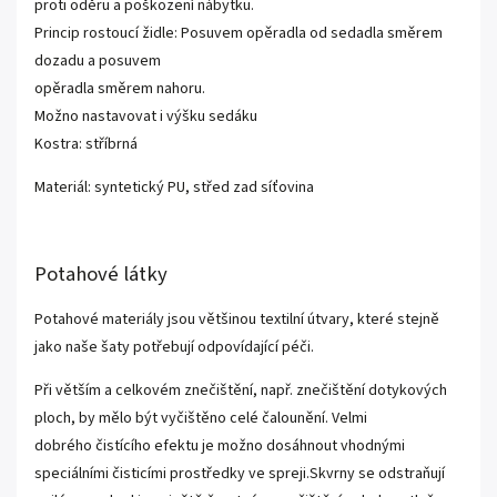
proti oděru a poškození nábytku.
Princip rostoucí židle: Posuvem opěradla od sedadla směrem
dozadu a posuvem
opěradla směrem nahoru.
Možno nastavovat i výšku sedáku
Kostra: stříbrná
Materiál: syntetický PU, střed zad síťovina
Potahové látky
Potahové materiály jsou většinou textilní útvary, které stejně
jako naše šaty potřebují odpovídající péči.
Při větším a celkovém znečištění, např. znečištění dotykových
ploch, by mělo být vyčištěno celé čalounění. Velmi
dobrého čistícího efektu je možno dosáhnout vhodnými
speciálními čisticími prostředky ve spreji.Skvrny se odstraňují