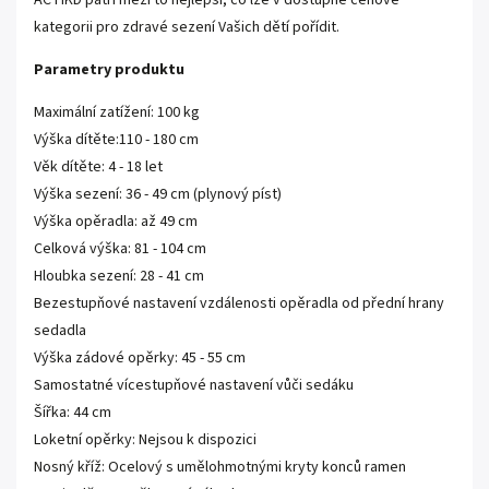
ACTIKD patří mezi to nejlepší, co lze v dostupné cenové
kategorii pro zdravé sezení Vašich dětí pořídit.
Parametry produktu
Maximální zatížení: 100 kg
Výška dítěte:110 - 180 cm
Věk dítěte: 4 - 18 let
Výška sezení: 36 - 49 cm (plynový píst)
Výška opěradla: až 49 cm
Celková výška: 81 - 104 cm
Hloubka sezení: 28 - 41 cm
Bezestupňové nastavení vzdálenosti opěradla od přední hrany
sedadla
Výška zádové opěrky: 45 - 55 cm
Samostatné vícestupňové nastavení vůči sedáku
Šířka: 44 cm
Loketní opěrky: Nejsou k dispozici
Nosný kříž: Ocelový s umělohmotnými kryty konců ramen