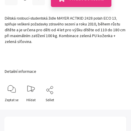
Dětská rostoucí-studentská židle MAYER ACTIKID 2428 potah ECO 13,
a roku 2010, během růstu
splňuje veškeré požadavky zdravého sezení
dítěte a je určena pro děti od 4 let pro výšku dítěte od 110 do 180 cm
při maximálním zatížení 100 kg. Kombinace zelená PU koženka +
zelená síťovina.
Detailní informace
Zeptat se
Hlídat
Sdílet