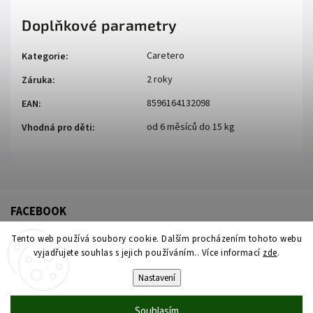
Doplňkové parametry
Caretero
Kategorie
:
2 roky
Záruka
:
8596164132098
EAN
:
od 6 měsíců do 15 kg
Vhodná pro děti
:
FACEBOOK
Tento web používá soubory cookie. Dalším procházením tohoto webu
vyjadřujete souhlas s jejich používáním.. Více informací
zde
.
Nastavení
Souhlasím