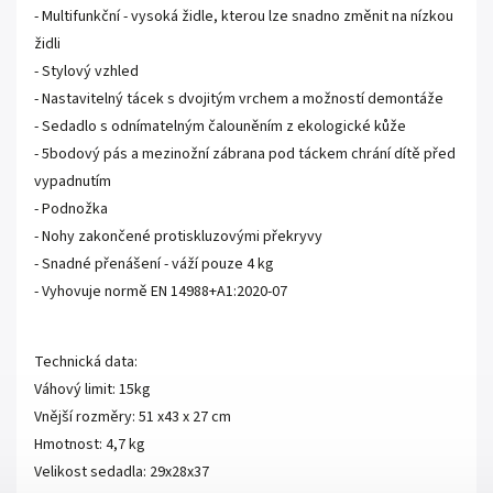
- Multifunkční - vysoká židle, kterou lze snadno změnit na nízkou
židli
- Stylový vzhled
- Nastavitelný tácek s dvojitým vrchem a možností demontáže
- Sedadlo s odnímatelným čalouněním z ekologické kůže
- 5bodový pás a mezinožní zábrana pod táckem chrání dítě před
vypadnutím
- Podnožka
- Nohy zakončené protiskluzovými překryvy
- Snadné přenášení - váží pouze 4 kg
- Vyhovuje normě EN 14988+A1:2020-07
Technická data:
Váhový limit: 15kg
Vnější rozměry: 51 x43 x 27 cm
Hmotnost: 4,7 kg
Velikost sedadla: 29x28x37