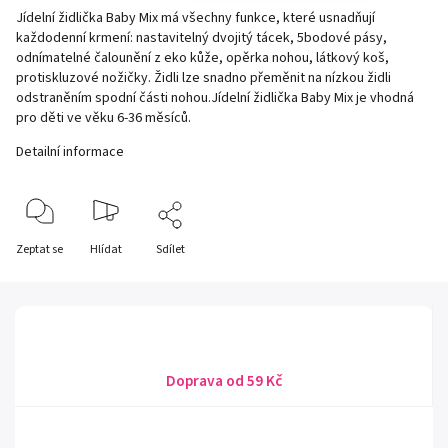
Jídelní židlička Baby Mix má všechny funkce, které usnadňují
každodenní krmení: nastavitelný dvojitý tácek, 5bodové pásy,
odnímatelné čalounění z eko kůže, opěrka nohou, látkový koš,
protiskluzové nožičky. Židli lze snadno přeměnit na nízkou židli
odstraněním spodní části nohou.Jídelní židlička Baby Mix je vhodná
pro děti ve věku 6-36 měsíců.
Detailní informace
Zeptat se
Hlídat
Sdílet
Doprava od 59 Kč