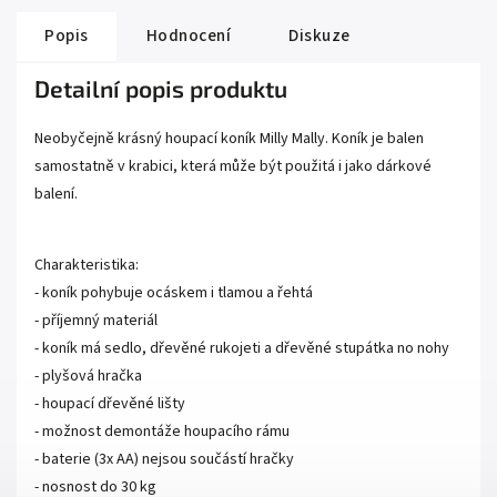
Popis
Hodnocení
Diskuze
Detailní popis produktu
Neobyčejně krásný houpací koník Milly Mally. Koník je balen
samostatně v krabici, která může být použitá i jako dárkové
balení.
Charakteristika:
- koník pohybuje ocáskem i tlamou a řehtá
- příjemný materiál
- koník má sedlo, dřevěné rukojeti a dřevěné stupátka no nohy
- plyšová hračka
- houpací dřevěné lišty
- možnost demontáže houpacího rámu
- baterie (3x AA) nejsou součástí hračky
- nosnost do 30 kg