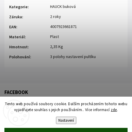
HAUCK buková
Kategorie
:
2 roky
Záruka
:
4007923661871
EAN
:
Plast
Materiál
:
2,35 Kg
Hmotnost
:
3 polohy nastavení pultíku
Polohování
:
FACEBOOK
Tento web používá soubory cookie. Dalším procházením tohoto webu
vyjadřujete souhlas s jejich používáním.. Více informací
zde
.
Nastavení