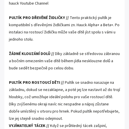
hauck Youtube Channel
PULTÍK PRO DŘEVĚNÉ ŽIDLIČKY //
Tento praktický pultík je
kompatibilní s dřevěnými židličkami zn. Hauck Alpha+ a Beta+. Po
instalaci na rostoucí židličku může vaše dítě jíst spolu s vámi u
jednoho stolu.
ŽÁDNÉ KLOUZÁNÍ DOLŮ //
Díky základně se středovou zábranou
a bočním omezením vaše dítě během jídla nesklouzne dolů a
bude sedět bezpečně po celou dobu.
PULTÍK PRO ROSTOUCÍ DĚTI //
Pultík se snadno nasazuje na
základnu, dokud se nezaklapne, a poté jej lze nastavit až do trojí
hloubky, což umožňuje ideální polohu pro vaše rostoucí dítě.
Díky zvýšenému okraji navíc nic nespadne a nápoj zůstane
dobře umístěný v otvoru pro hrnek. Pokud pultík nepotřebujete,
lze jej stejně snadno odejmout.
VYJÍMATELNÝ TÁCEK //
Když se průhledný tácek zašpiní,