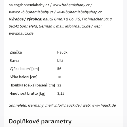
sales@bohemiababy.cz /
www.bohemiababy.cz /
www.b2b.bohemiababy.cz / www.bohemiababyshop.cz
Výrobce / Výrobca:
hauck GmbH & Co. KG, Frohnlacher Str. 8,
96242 Sonnefeld, Germany, mail: info@hauck.de / web:
www.hauck.de
Značka
Hauck
Barva
bílá
Výška balení [cm]
56
Šířka balení [cm]
28
Hloubka (délka) balení [cm]
32
Hmotnost brutto [kg]
3,15
Sonnefeld, Germany, mail: info@hauck.de / web: www.hauck.de
Doplňkové parametry