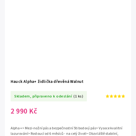
Hauck Alpha+ židlička dřevěná Walnut
Skladem, připraveno k odeslání
(1 ks)
2 990 Kč
Alpha+> Mezi-nožní pás a bezpečnostní 5ti bodový pás> Vysoce kvalitní
lazurování> Rostoucí od 6 měsíců - na celý život> Obzvláště stabilní,