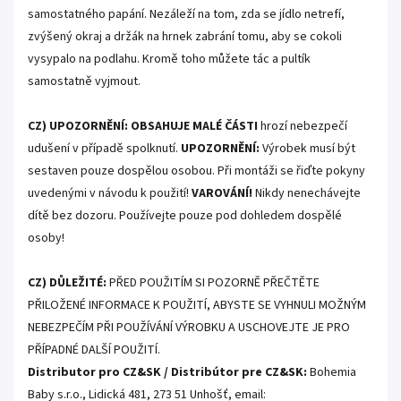
samostatného papání. Nezáleží na tom, zda se jídlo netrefí,
zvýšený okraj a držák na hrnek zabrání tomu, aby se cokoli
vysypalo na podlahu. Kromě toho můžete tác a pultík
samostatně vyjmout.
CZ) UPOZORNĚNÍ: OBSAHUJE MALÉ ČÁSTI
hrozí nebezpečí
udušení v případě spolknutí.
UPOZORNĚNÍ:
Výrobek musí být
sestaven pouze dospělou osobou. Při montáži se řiďte pokyny
uvedenými v návodu k použití!
VAROVÁNÍ!
Nikdy nenechávejte
dítě bez dozoru. Používejte pouze pod dohledem dospělé
osoby!
CZ) DŮLEŽITÉ:
PŘED POUŽITÍM SI POZORNĚ PŘEČTĚTE
PŘILOŽENÉ INFORMACE K POUŽITÍ, ABYSTE SE VYHNULI MOŽNÝM
NEBEZPEČÍM PŘI POUŽÍVÁNÍ VÝROBKU A USCHOVEJTE JE PRO
PŘÍPADNÉ DALŠÍ POUŽITÍ.
Distributor pro CZ&SK / Distribútor pre CZ&SK:
Bohemia
Baby s.r.o., Lidická 481, 273 51 Unhošť, email: