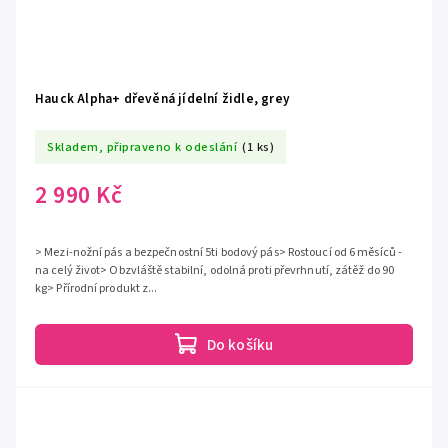
Hauck Alpha+ dřevěná jídelní židle, grey
Skladem, připraveno k odeslání
(1 ks)
2 990 Kč
> Mezi-nožní pás a bezpečnostní 5ti bodový pás> Rostoucí od 6 měsíců -
na celý život> Obzvláště stabilní, odolná proti převrhnutí, zátěž do 90
kg> Přírodní produkt z...
Do košíku