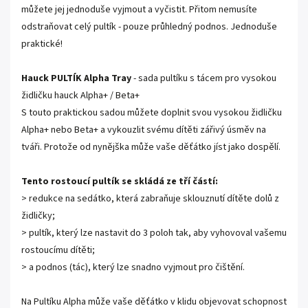
můžete jej jednoduše vyjmout a vyčistit. Přitom nemusíte
odstraňovat celý pultík - pouze průhledný podnos. Jednoduše
praktické!
Hauck PULTÍK Alpha Tray
- sada pultíku s tácem pro vysokou
židličku hauck Alpha+ / Beta+
S touto praktickou sadou můžete doplnit svou vysokou židličku
Alpha+ nebo Beta+ a vykouzlit svému dítěti zářivý úsměv na
tváři. Protože od nynějška může vaše děťátko jíst jako dospělí.
Tento rostoucí pultík se skládá ze tří částí:
> redukce na sedátko, která zabraňuje sklouznutí dítěte dolů z
židličky;
> pultík, který lze nastavit do 3 poloh tak, aby vyhovoval vašemu
rostoucímu dítěti;
> a podnos (tác), který lze snadno vyjmout pro čištění.
Na Pultíku Alpha může vaše děťátko v klidu objevovat schopnost