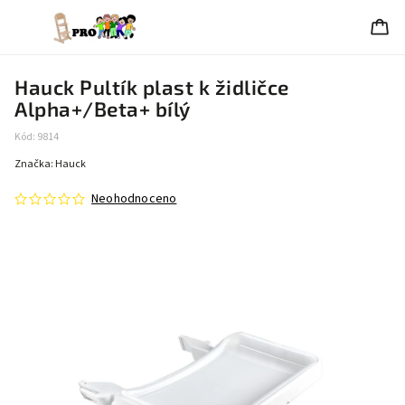
Hauck Pultík plast k židličce
Alpha+/Beta+ bílý
Kód:
9814
Značka:
Hauck
Neohodnoceno