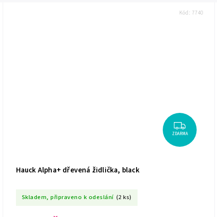
Kód:
7740
ZDARMA
Hauck Alpha+ dřevená židlička, black
Skladem, připraveno k odeslání
(2 ks)