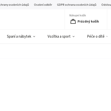
chrany osobních údajů
Osobní odběr
GDPR ochrana osobních údajů
Odstou
Nákupní košík
Prázdný košík
Spaní a nábytek
Vozítka a sport
Péče o dítě