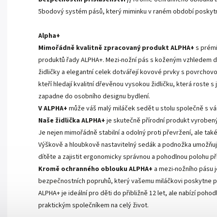
5bodový systém pásů, který miminku v raném období poskytn
Alpha+
Mimořádně kvalitně zpracovaný produkt ALPHA+
s prémi
produktů řady ALPHA+. Mezi-nožní pás s koženým vzhledem 
židličky a elegantní celek dotvářejí kovové prvky s povrchov
kteří hledají kvalitní dřevěnou vysokou židličku, která roste
zapadne do osobního designu bydlení.
V ALPHA+
může váš malý miláček sedět u stolu společně s vám
Naše židlička ALPHA+
je skutečně přírodní produkt vyroben
Je nejen mimořádně stabilní a odolný proti převržení, ale ta
Výškově a hloubkově nastavitelný sedák a podnožka umožňují v
dítěte a zajistit ergonomicky správnou a pohodlnou polohu při
Kromě ochranného oblouku ALPHA+
a mezi-nožního pásu j
bezpečnostních popruhů, který vašemu miláčkovi poskytne při
ALPHA+ je ideální pro děti do přibližně 12 let, ale nabízí poho
praktickým společníkem na celý život.