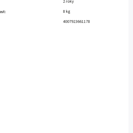
2 roky
:
8 kg
ost
:
4007923661178