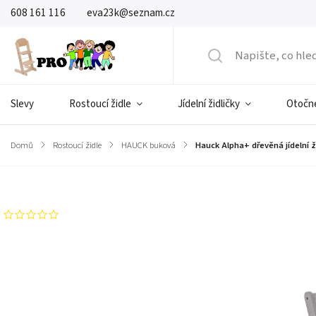
608 161 116
eva23k@seznam.cz
Slevy
Rostoucí židle
Jídelní židličky
Otočné
Domů
/
Rostoucí židle
/
HAUCK buková
/
Hauck Alpha+ dřevěná jídelní ž
Značka:
Hauck
Neohodnoceno