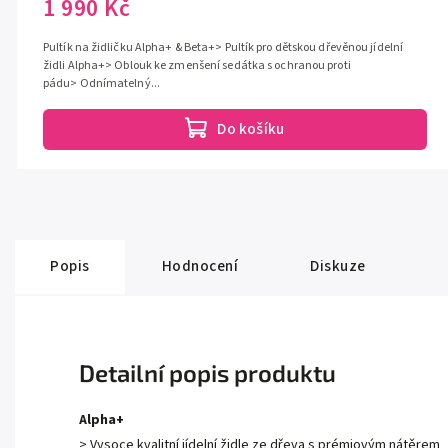
1 990 Kč
Pultík na židličku Alpha+ & Beta+> Pultík pro dětskou dřevěnou jídelní
židli Alpha+> Oblouk ke zmenšení sedátka s ochranou proti
pádu> Odnímatelný...
Do košíku
Popis
Hodnocení
Diskuze
Detailní popis produktu
Alpha+
> Vysoce kvalitní jídelní židle ze dřeva s prémiovým nátěrem