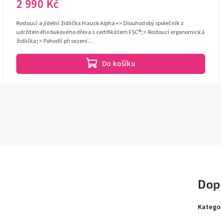
2 990 Kč
Rostoucí a jídelní židlička Hauck Alpha+> Dlouhodobý společník z
udržitelného bukového dřeva s certifikátem FSC®;> Rostoucí ergonomická
židlička;> Pohodlí při sezení...
Do košíku
Dop
Katego