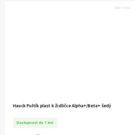
Kód:
6704
Hauck Pultík plast k židličce Alpha+/Beta+ šedý
Dostupnost do 7 dní.