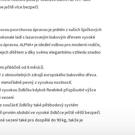
e ještě více bezpečí.
ovou povrchovou úpravou je jedním z našich špičkových
dokonale ladí s lazurovaným bukovým dřevem vysoké
ou úpravou. ALPHA+ je ideální volbou pro moderní rodiče,
 s jejich dítětem a díky svému elegantnímu vzhledu snadno
i přibližně od 6 měsíců.
ý z obnovitelných zdrojů evropského bukového dřeva.
ké mimořádně pevný z vysokou nostností.
ysokou židličku kdykoli flexibilně přizpůsobit výšce
 sezení.
e součástí židličky také pětibodový systém
 prvním období ve vysoké židličce ještě větší bezpečí.
dlné sezení také pro dospělé do 90 kg, takže je