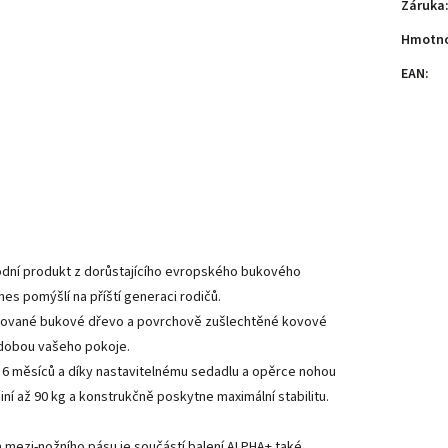
Záruka
Hmotn
EAN
:
rodní produkt z dorůstajícího evropského bukového
nes pomýšlí na příští generaci rodičů.
urované bukové dřevo a povrchově zušlechtěné kovové
ozdobou vašeho pokoje.
. 6 měsíců a díky nastavitelnému sedadlu a opěrce nohou
činí až 90 kg a konstrukčně poskytne maximální stabilitu.
mezi-nožního pásu je součástí balení ALPHA+ také