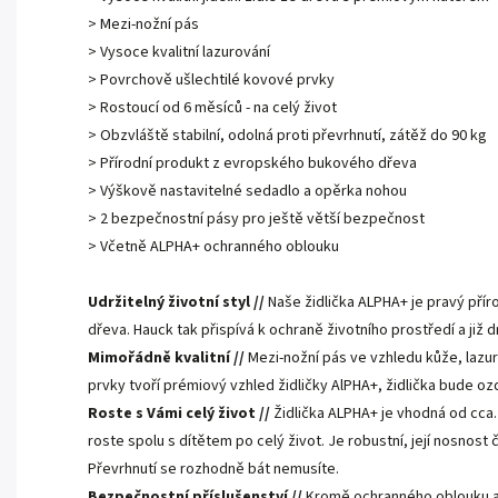
> Mezi-nožní pás
> Vysoce kvalitní lazurování
> Povrchově ušlechtilé kovové prvky
> Rostoucí od 6 měsíců - na celý život
> Obzvláště stabilní, odolná proti převrhnutí, zátěž do 90 kg
> Přírodní produkt z evropského bukového dřeva
> Výškově nastavitelné sedadlo a opěrka nohou
> 2 bezpečnostní pásy pro ještě větší bezpečnost
> Včetně ALPHA+ ochranného oblouku
Udržitelný životní styl //
Naše židlička ALPHA+ je pravý pří
dřeva. Hauck tak přispívá k ochraně životního prostředí a již d
Mimořádně kvalitní //
Mezi-nožní pás ve vzhledu kůže, laz
prvky tvoří prémiový vzhled židličky AlPHA+, židlička bude 
Roste s Vámi celý život //
Židlička ALPHA+ je vhodná od cca
roste spolu s dítětem po celý život. Je robustní, její nosnost 
Převrhnutí se rozhodně bát nemusíte.
Bezpečnostní příslušenství //
Kromě ochranného oblouku a 