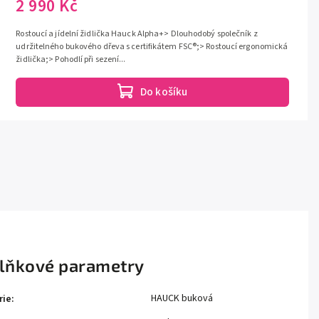
2 990 Kč
Rostoucí a jídelní židlička Hauck Alpha+> Dlouhodobý společník z
udržitelného bukového dřeva s certifikátem FSC®;> Rostoucí ergonomická
židlička;> Pohodlí při sezení...
Do košíku
lňkové parametry
HAUCK buková
rie
: