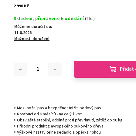
2 990 Kč
Skladem, připraveno k odeslání
(1 ks)
Můžeme doručit do:
11.8.2026
Možnosti doručení
Přidat 
> Mezi-nožní pás a bezpečnostní 5ti bodový pás
> Rostoucí od 6 měsíců - na celý život
> Obzvláště stabilní, odolná proti převrhnutí, zátěž do 90 kg
> Přírodní produkt z evropského bukového dřeva
> Výškově nastavitelné sedadlo a opěrka nohou