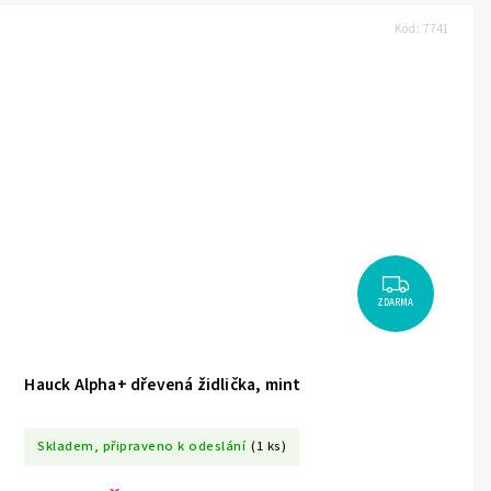
Kód:
7741
ZDARMA
Hauck Alpha+ dřevená židlička, mint
Skladem, připraveno k odeslání
(1 ks)