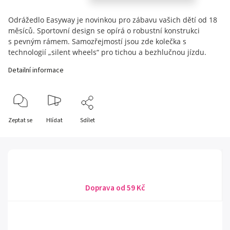
Odrážedlo Easyway je novinkou pro zábavu vašich dětí od 18
měsíců. Sportovní design se opírá o robustní konstrukci
s pevným rámem. Samozřejmostí jsou zde kolečka s
technologií „silent wheels“ pro tichou a bezhlučnou jízdu.
Detailní informace
Zeptat se
Hlídat
Sdílet
Doprava od 59 Kč