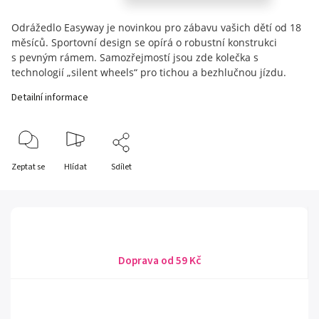
Odrážedlo Easyway je novinkou pro zábavu vašich dětí od 18
měsíců. Sportovní design se opírá o robustní konstrukci
s pevným rámem. Samozřejmostí jsou zde kolečka s
technologií „silent wheels“ pro tichou a bezhlučnou jízdu.
Detailní informace
Zeptat se
Hlídat
Sdílet
Doprava od 59 Kč