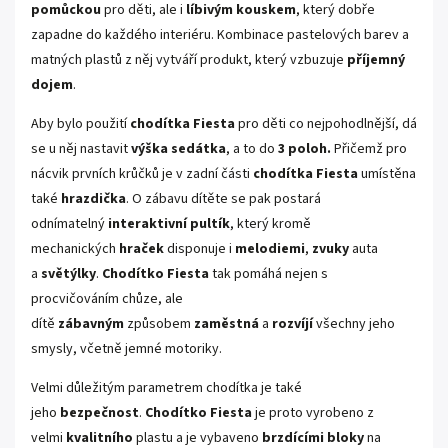
pomůckou
pro děti, ale i
líbivým kouskem
, který dobře
zapadne do každého interiéru. Kombinace pastelových barev a
matných plastů z něj vytváří produkt, který vzbuzuje
příjemný
dojem
.
Aby bylo použití
chodítka Fiesta
pro děti co nejpohodlnější, dá
se u něj nastavit
výška sedátka
, a to do
3 poloh.
Přičemž pro
nácvik prvních krůčků je v zadní části
chodítka Fiesta
umístěna
také
hrazdička
. O zábavu dítěte se pak postará
odnímatelný
interaktivní pultík
, který kromě
mechanických
hraček
disponuje i
melodiemi
,
zvuky
auta
a
světýlky
.
Chodítko Fiesta
tak pomáhá nejen s
procvičováním chůze, ale
dítě
zábavným
způsobem
zaměstná
a
rozvíjí
všechny jeho
smysly, včetně jemné motoriky.
Velmi důležitým parametrem chodítka je také
jeho
bezpečnost
.
Chodítko Fiesta
je proto vyrobeno z
velmi
kvalitního
plastu a je vybaveno
brzdícími bloky
na