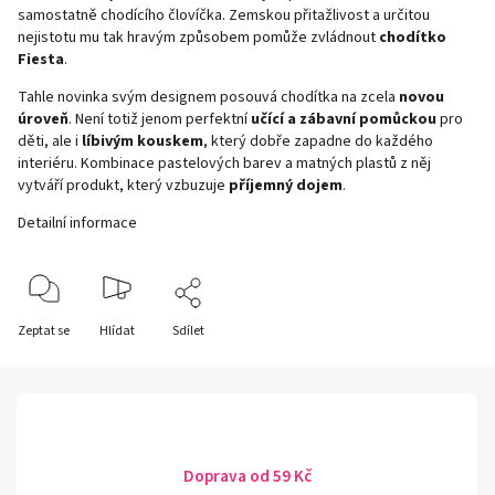
samostatně chodícího človíčka. Zemskou přitažlivost a určitou
nejistotu mu tak hravým způsobem pomůže zvládnout
chodítko
Fiesta
.
Tahle novinka svým designem posouvá chodítka na zcela
novou
úroveň
. Není totiž jenom perfektní
učící a zábavní pomůckou
pro
děti, ale i
líbivým kouskem
, který dobře zapadne do každého
interiéru. Kombinace pastelových barev a matných plastů z něj
vytváří produkt, který vzbuzuje
příjemný dojem
.
Detailní informace
Zeptat se
Hlídat
Sdílet
Doprava od 59 Kč