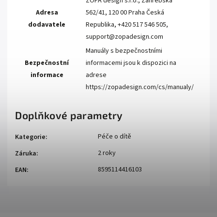
ZOPA design s.r.o., Záhřebská
Adresa
562/41, 120 00 Praha Česká
dodavatele
Republika, +420 517 546 505,
support@zopadesign.com
Manuály s bezpečnostními
Bezpečnostní
informacemi jsou k dispozici na
informace
adrese
https://zopadesign.com/cs/manualy/
Doplňkové parametry
Péče o dítě
Kategorie
:
2 roky
Záruka
:
8595114416103
EAN
: