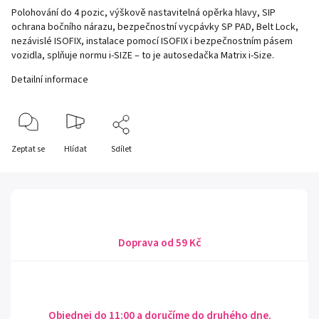
Polohování do 4 pozic, výškově nastavitelná opěrka hlavy, SIP
ochrana bočního nárazu, bezpečnostní vycpávky SP PAD, Belt Lock,
nezávislé ISOFIX, instalace pomocí ISOFIX i bezpečnostním pásem
vozidla, splňuje normu i-SIZE – to je autosedačka Matrix i-Size.
Detailní informace
Zeptat se
Hlídat
Sdílet
Doprava od 59 Kč
Objednej do 11:00 a doručíme do druhého dne.