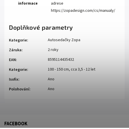
informace
adrese
https://zopadesign.com/cs/manualy/
Doplňkové parametry
Autosedačky Zopa
Kategorie
:
2 roky
Záruka
:
8595114435432
EAN
:
100 - 150 cm, cca 3,5 - 12 let
Kategorie
:
Ano
Isofix
:
Ano
Polohování
:
FACEBOOK