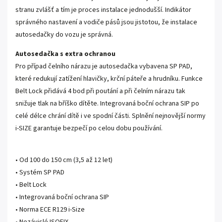
stranu zvlášť a tím je proces instalace jednodušší. Indikátor
správného nastavení a vodiče pásů jsou jistotou, že instalace
autosedačky do vozu je správná.
Autosedačka s extra ochranou
Pro případ čelního nárazu je autosedačka vybavena SP PAD,
které redukují zatížení hlavičky, krční páteře a hrudníku. Funkce
Belt Lock přidává 4 bod při poutání a při čelním nárazu tak
snižuje tlak na bříško dítěte. Integrovaná boční ochrana SIP po
celé délce chrání dítě i ve spodní části. Splnění nejnovější normy
i-SIZE garantuje bezpečí po celou dobu používání.
• Od 100 do 150 cm (3,5 až 12 let)
• Systém SP PAD
• Belt Lock
• Integrovaná boční ochrana SIP
• Norma ECE R129 i-Size