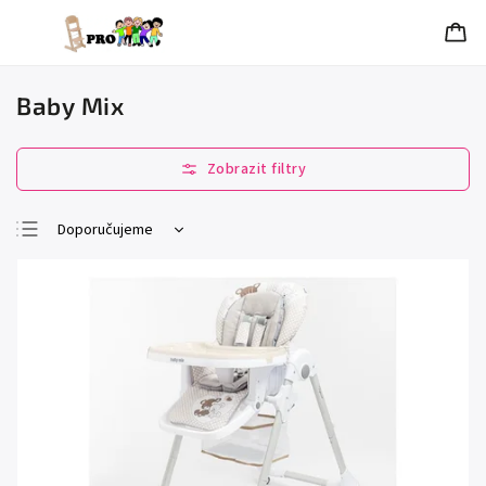
Baby Mix
Doporučujeme
Nejlevnější
Nejdražší
Nejprodávanější
Abecedně