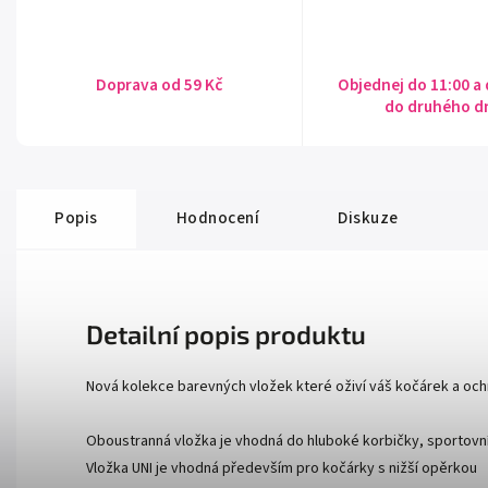
Doprava od 59 Kč
Objednej do 11:00 a
do druhého d
Popis
Hodnocení
Diskuze
Detailní popis produktu
Nová kolekce barevných vložek které oživí váš kočárek a ochrá
Oboustranná vložka je vhodná do hluboké korbičky, sportovn
Vložka UNI je vhodná především pro kočárky s nižší opěrkou