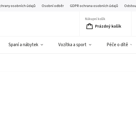
chrany osobních údajů
Osobní odběr
GDPR ochrana osobních údajů
Odstou
Nákupní košík
Prázdný košík
Spaní a nábytek
Vozítka a sport
Péče o dítě