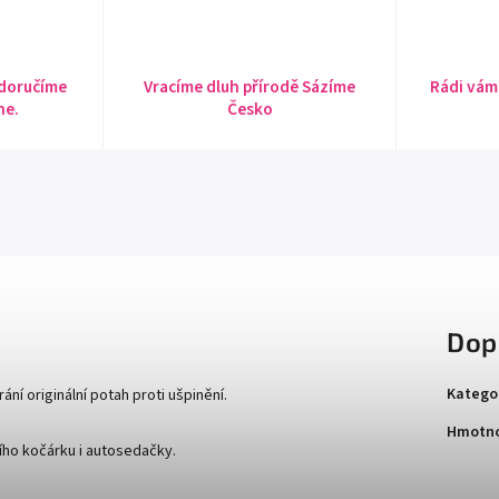
 doručíme
Vracíme dluh přírodě Sázíme
Rádi vám
ne.
Česko
Dop
Katego
ní originální potah proti ušpinění.
Hmotn
ího kočárku i autosedačky.