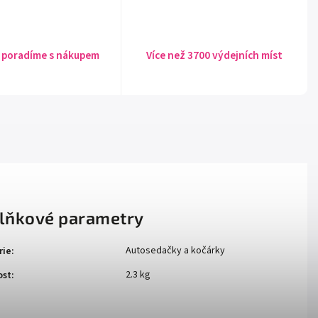
 poradíme s nákupem
Více než 3700 výdejních míst
lňkové parametry
Autosedačky a kočárky
rie
:
2.3 kg
ost
: