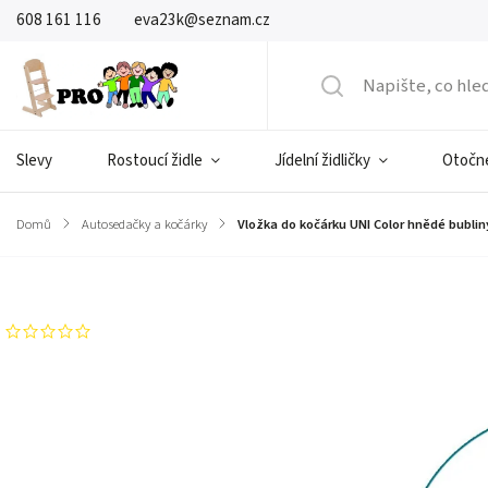
608 161 116
eva23k@seznam.cz
Slevy
Rostoucí židle
Jídelní židličky
Otočné
Domů
/
Autosedačky a kočárky
/
Vložka do kočárku UNI Color hnědé bubli
Značka:
IvemaBaby
Neohodnoceno