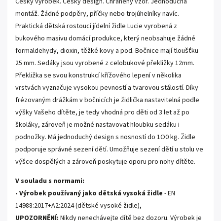
Český výrobek. Český design. Chráněný vzor. Jednoduchá
montáž. Žádné podpěry, příčky nebo trojúhelníky navíc.
Praktická dětská rostoucí jídelní židle Lucie vyrobená z
bukového masivu domácí produkce, který neobsahuje žádné
formaldehydy, dioxin, těžké kovy a pod. Bočnice mají tloušťku
2
5
mm
. S
edáky jsou vyrobené z celobukové překližky 12mm.
Překližka
se svou konstrukcí křížového lepení v několika
vrstvách vyznačuje vysokou pevností a tvarovou stálostí.
Díky
frézovaným drážkám v bočnicích je židlička nastavitelná podle
výšky Vašeho dítěte, je tedy vhodná pro děti od 3 let až po
školáky, zároveň je možné nastavovat hloubku sedáku i
podnožky. Má jednoduchý design s nosností do 1O0 kg. Židle
podporuje správné sezení dětí. Umožňuje sezení dětí u stolu ve
výšce dospělých a zároveň poskytuje oporu pro nohy dítěte.
V souladu s normami:
•
Výrobek používaný jako dětská vysoká židle
- EN
14988:2017+A2:2024 (dětské vysoké židle),
UPOZORNĚNÍ:
Nikdy nenechávejte dítě bez dozoru. Výrobek je