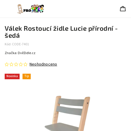
Válek Rostoucí židle Lucie přírodní -
šedá
Kód:
CODE-7401
Značka:
Dvěžidle.cz
Neohodnoceno
Novinka
Tip