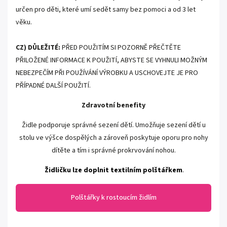
určen pro děti, které umí sedět samy bez pomoci a od 3 let
věku.
CZ) DŮLEŽITÉ:
PŘED POUŽITÍM SI POZORNĚ PŘEČTĚTE
PŘILOŽENÉ INFORMACE K POUŽITÍ, ABYSTE SE VYHNULI MOŽNÝM
NEBEZPEČÍM PŘI POUŽÍVÁNÍ VÝROBKU A USCHOVEJTE JE PRO
PŘÍPADNÉ DALŠÍ POUŽITÍ.
Zdravotní benefity
Židle podporuje správné sezení dětí.
Umožňuje sezení dětí u
stolu ve výšce dospělých a zároveň poskytuje oporu pro nohy
dítěte a tím i správné prokrvování nohou.
Židličku lze doplnit textilním polštářkem
.
Polštářky k rostoucím židlím