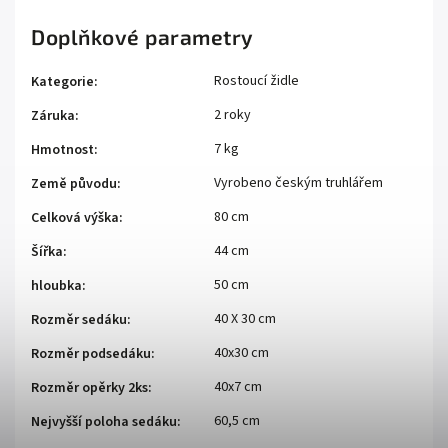
Doplňkové parametry
Rostoucí židle
Kategorie
:
2 roky
Záruka
:
7 kg
Hmotnost
:
Vyrobeno českým truhlářem
Země původu
:
80 cm
Celková výška
:
44 cm
Šířka
:
50 cm
hloubka
:
40 X 30 cm
Rozměr sedáku
:
40x30 cm
Rozměr podsedáku
:
40x7 cm
Rozměr opěrky 2ks
:
60,5 cm
Nejvyšší poloha sedáku
: