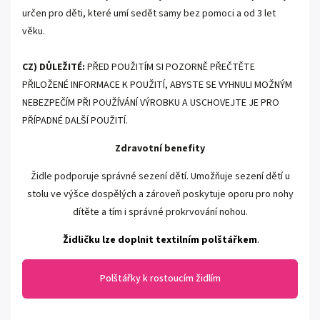
určen pro děti, které umí sedět samy bez pomoci a od 3 let
věku.
CZ) DŮLEŽITÉ:
PŘED POUŽITÍM SI POZORNĚ PŘEČTĚTE
PŘILOŽENÉ INFORMACE K POUŽITÍ, ABYSTE SE VYHNULI MOŽNÝM
NEBEZPEČÍM PŘI POUŽÍVÁNÍ VÝROBKU A USCHOVEJTE JE PRO
PŘÍPADNÉ DALŠÍ POUŽITÍ.
Zdravotní benefity
Židle podporuje správné sezení dětí.
Umožňuje sezení dětí u
stolu ve výšce dospělých a zároveň poskytuje oporu pro nohy
dítěte a tím i správné prokrvování nohou.
Židličku lze doplnit textilním polštářkem
.
Polštářky k rostoucím židlím