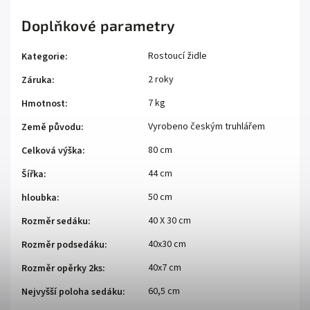
Doplňkové parametry
Rostoucí židle
Kategorie
:
2 roky
Záruka
:
7 kg
Hmotnost
:
Vyrobeno českým truhlářem
Země původu
:
80 cm
Celková výška
:
44 cm
Šířka
:
50 cm
hloubka
:
40 X 30 cm
Rozměr sedáku
:
40x30 cm
Rozměr podsedáku
:
40x7 cm
Rozměr opěrky 2ks
:
60,5 cm
Nejvyšší poloha sedáku
: