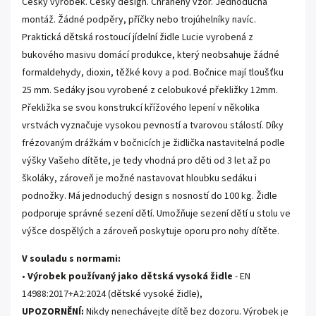
Český výrobek. Český design. Chráněný vzor. Jednoduchá
montáž. Žádné podpěry, příčky nebo trojúhelníky navíc.
Praktická dětská rostoucí jídelní židle Lucie vyrobená z
bukového masivu domácí produkce, který neobsahuje žádné
formaldehydy, dioxin, těžké kovy a pod. Bočnice mají tloušťku
2
5
mm
. S
edáky jsou vyrobené z celobukové překližky 12mm.
Překližka
se svou konstrukcí křížového lepení v několika
vrstvách vyznačuje vysokou pevností a tvarovou stálostí.
Díky
frézovaným drážkám v bočnicích je židlička nastavitelná podle
výšky Vašeho dítěte, je tedy vhodná pro děti od 3 let až po
školáky, zároveň je možné nastavovat hloubku sedáku i
podnožky. Má jednoduchý design s nosností do 100 kg. Židle
podporuje správné sezení dětí. Umožňuje sezení dětí u stolu ve
výšce dospělých a zároveň poskytuje oporu pro nohy dítěte.
V souladu s normami:
•
Výrobek používaný jako dětská vysoká židle
- EN
14988:2017+A2:2024 (dětské vysoké židle),
UPOZORNĚNÍ:
Nikdy nenechávejte dítě bez dozoru. Výrobek je