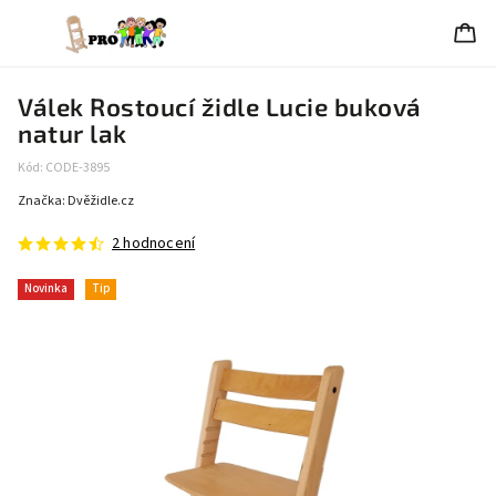
Válek Rostoucí židle Lucie buková
natur lak
Kód:
CODE-3895
Značka:
Dvěžidle.cz
2 hodnocení
Novinka
Tip